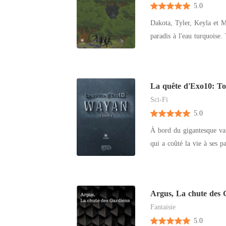
5.0
niveau des leviers de comm
monstres qui mettent à ma
Dakota, Tyler, Keyla et Ma
paradis à l'eau turquoise.
histoire d'amour. Soudain,
et de mystères. Comment s
La quête d'Exo10: T
Sci-Fi
5.0
À bord du gigantesque vai
qui a coûté la vie à ses pa
Neige et Ming. Malgré ses
satisfaction, d'où sa déci
complice, Nephtys, et de 
Argus, La chute des 
que celle-ci va changer le
Fantaisie
5.0