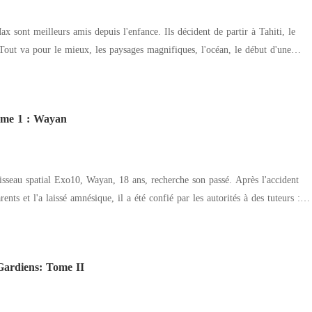
ande de leur pays. Ce savoir acquis sera-t-il suffisant pour faire face à des
l les leurs ?
x sont meilleurs amis depuis l'enfance. Ils décident de partir à Tahiti, le
 Tout va pour le mieux, les paysages magnifiques, l'océan, le début d'une
 cauchemar, ils se retrouvent plongés dans une forêt hostile pleine de danger
ont-ils arrivés là ?
ome 1 : Wayan
sseau spatial Exo10, Wayan, 18 ans, recherche son passé. Après l'accident
rents et l'a laissé amnésique, il a été confié par les autorités à des tuteurs :
 nombreuses questions pour retrouver ses souvenirs, il n'a jamais obtenu
sion de trouver lui-même les réponses, et ce, en secret. Aidé de sa grande
leurs amis, Wayan se lance dans une quête parsemée d'embûches, ignorant
Gardiens: Tome II
 destin des Exodiens, et surtout le sien.