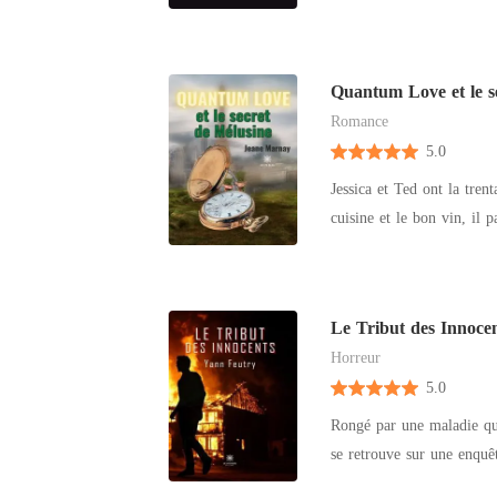
de renouer le contact avec
Aujourd'hui, son seul obje
son chemin, elle se battra
Quantum Love et le s
sentiments amoureux qu'el
Romance
que le pouvoir des ténèbr
5.0
Jessica et Ted ont la tren
cuisine et le bon vin, il
Seulement, ils se retrouve
caprice de la vie ou simple hasard ? À PROPOS DE L'AUTEURE Jeane M
par des mots, des bouts d
Le Tribut des Innoce
plusieurs années d'écritur
Horreur
livre.
5.0
Rongé par une maladie qui
se retrouve sur une enquêt
de Lambersart. En manque 