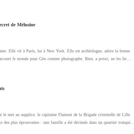
 elle, mais Jennifer n'est plus que perfidie, luxure et dépravation.
ctif est de devenir la reine des enfers et prendre la place de Lucifer... Sur
 contre la famille Lux, mais avant tout contre elle-même et tous les
ecret de Mélusine
le a encore pour les hommes de son ancienne vie. L'amour sera-t-il plus fort
es ?
taine. Elle vit à Paris, lui à New York. Elle est archéologue, adore la bonne
 parcourt le monde pour Géo comme photographe. Rien, a priori, ne les lie.
nt dans le coma tous les deux à cinq mille kilomètres de distance. Destinée,
arnay se plaît à construire,
e vie. Avec Quantum Love et le secret de Mélusine, elle signe le condensé de
nts
e et un hommage à sa défunte fille dont les notes ont inspiré une partie du
 le met au supplice, le capitaine Flament de la Brigade criminelle de Lille
e des plus éprouvantes : une famille a été décimée dans un quartier tranquill
d'indices exploitables, l'enquêteur devra suivre son intuition pour