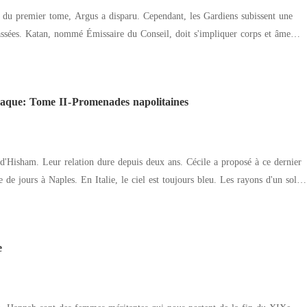
 du premier tome, Argus a disparu. Cependant, les Gardiens subissent une
ssées. Katan, nommé Émissaire du Conseil, doit s'impliquer corps et âme
er que l'ordre des Gardiens ne s'effondre à tout jamais. Quant à Jason, jeune
n d'en apprendre davantage sur l'histoire de son père, et les conséquences de
res sont comptées pour les Gardiens, et leurs vies ne tiennent qu'à Morl-
que: Tome II - Promenades napolitaines
 d'Hisham. Leur relation dure depuis deux ans. Cécile a proposé à ce dernier
 de jours à Naples. En Italie, le ciel est toujours bleu. Les rayons d'un soleil
 des ombres et des lumières qui se combinent avec une mer capricieuse qui
roule ses flots bleus. Hisham est sensible au charme des belles Napolitaines, à
ré, à leur sourire caressant et prometteur. Il aspire à une vie nouvelle, mais
e
tre souvent indécis et hésitant. Dans le couple qu'il forme avec Cécile,
ières fêlures. Hisham est rattrapé par une ancienne nostalgie. L'évocation
n étrange souvenir. Celui d'une femme aux yeux verts, belle et mystérieuse..