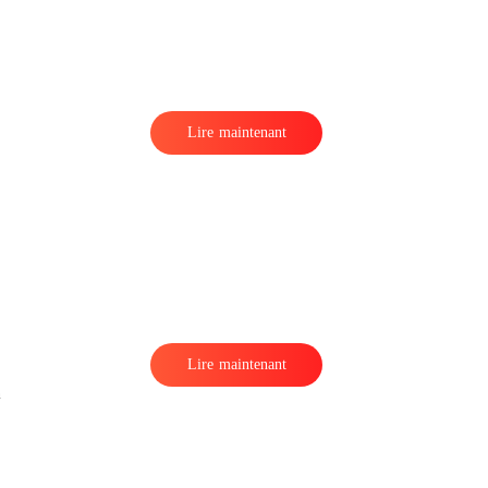
Lire maintenant
r
Lire maintenant
n