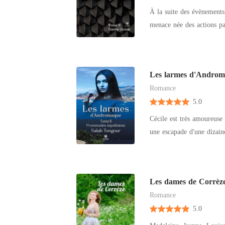
À la suite des évènements
menace née des actions pa
dans la bataille afin évit
Gardien, il aura l'occasio
ses choix moraux. Les heu
Les larmes d'Androma
Dérin.
Romance
5.0
Cécile est très amoureuse
une escapade d'une dizaine
jeune et éclatant offrent
ondule sous la brise et dé
leur maintien fier et assu
Les dames de Corrèz
avec les femmes, il se mon
Romance
apparaissent déjà les prem
5.0
d'Andromaque entretient u