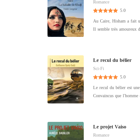
Romance
5.0
Au Caire, Hisham a fait un
Il semble très amoureux d
sourire prometteur. Pourta
éclatera la crise au Moyen
n'hésitera pas à s'engager
Le recul du bélier
la décomposition d'un mon
Sci-Fi
de façade. Pour Hisham, l
5.0
Le recul du bélier est une
Convaincus que l'homme es
pour ne pas laisser un mon
son environnement, la pla
combats. Issus de pays don
Le projet Vaiso
l'humanité, ils n'accepten
Romance
vie décente. Ils se lancent