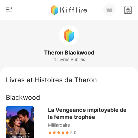
0
Accueil
Recharger
Genre
Theron Blackwood
4 Livres Publiés
Moderne
Historique
Loup-garou
Livres et Histoires de Theron
Déconnexion
Nouvelle
Blackwood
Romance
Télécharger l'appli
Milliardaire
La Vengeance impitoyable de
la femme trophée
Classement
Milliardaire
5.0