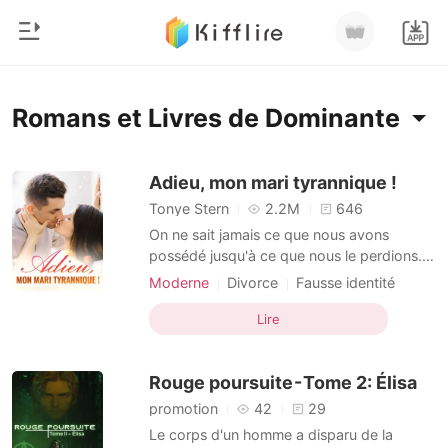
0
Accueil
Romans et Livres de Dominante
Recharger
Genre
Adieu, mon mari tyrannique !
Tonye Stern
2.2M
646
Moderne
Historique
On ne sait jamais ce que nous avons
Loup-garou
possédé jusqu'à ce que nous le perdions.
C'était le cas pour Samuel qui méprisait sa
Déconnexion
Nouvelle
Moderne
Divorce
Fausse identité
femme tout au long de leur mariage. Tessa
Ex-femme
PDG
Arrogant
Romance
donnait tout à Samuel. Mais que faisait-il? Il
Lire
Dominante
Douceur
Télécharger l'appli
la traitait comme un chiffon inutile. À ses
Milliardaire
yeux, elle était égoïste, dégoûtante et san
Rouge poursuite - Tome 2: Élisa
Classement
promotion
42
29
Le corps d'un homme a disparu de la