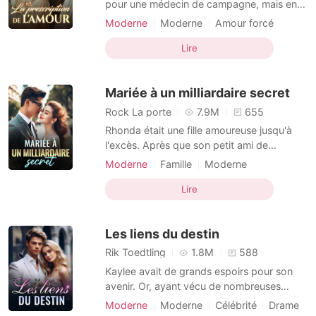
pour une médecin de campagne, mais en
réalité, elle accomplissait de petits
Moderne
Moderne
Amour forcé
miracles. Trois ans après qu'Isaac soit
Coup de foudre
Célébrité
Arrogant
tombé éperdument amoureux d'elle et ait
Lire
Dominant
Douceur
veillé sur elle pendant de longues nuits
solitaires, un accident l'a laissé dans un
Mariée à un milliardaire secret
fauteuil roulant
Rock La porte
7.9M
655
Rhonda était une fille amoureuse jusqu'à
l'excès. Après que son petit ami de
plusieurs années ait perdu son emploi, elle
Moderne
Famille
Moderne
n'a pas hésité à le soutenir financièrement.
Amour feint
Célébrité
Noble
Elle le gâtait même, pour qu'il ne se sente
Lire
Charmant
Histoire d'amour
pas déprimé. Et qu'est-ce qu'il a fait pour
la remercier ? Il a trompé Rhonda avec la
Les liens du destin
me
Rik Toedtling
1.8M
588
Kaylee avait de grands espoirs pour son
avenir. Or, ayant vécu de nombreuses
années avec sa famille adoptive - les
Moderne
Moderne
Célébrité
Drame
Hadley, elle était forcée de prendre la