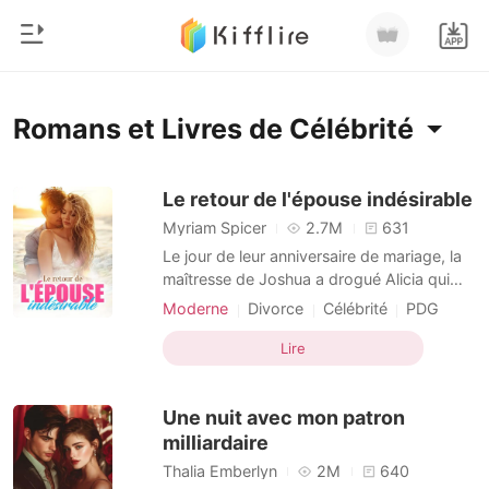
0
Accueil
Romans et Livres de Célébrité
Recharger
Genre
Le retour de l'épouse indésirable
Myriam Spicer
2.7M
631
Moderne
Historique
Le jour de leur anniversaire de mariage, la
Loup-garou
maîtresse de Joshua a drogué Alicia qui
s'est retrouvée dans le lit d'un inconnu. Du
Déconnexion
Nouvelle
Moderne
Divorce
Célébrité
PDG
jour au lendemain, Alicia a perdu sa
Perfide
Romance
virginité et la maîtresse de Joshua est
Lire
Télécharger l'appli
tombée enceinte de lui. Le cœur brisé et
Milliardaire
humilié, Alicia a demandé le divorce, mais
Une nuit avec mon patron
Joshua ne
Classement
milliardaire
Thalia Emberlyn
2M
640