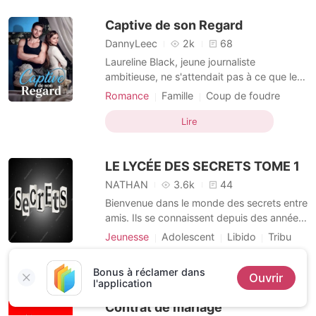
mari lui a remis les papiers de leur
Captive de son Regard
DannyLeec
2k
68
Laureline Black, jeune journaliste
ambitieuse, ne s'attendait pas à ce que le
mariage de sa meilleure amie, Éléonore,
Romance
Famille
Coup de foudre
bouleverse sa vie. Lors de cette journée
Célébrité
PDG
Charmante
censée célébrer l'amour, elle croise le
Lire
Lieu de travail
Histoire d'amour
regard d'Antonio De Luca, l'aîné d'une
Romance adolescente
puissante fratrie aussi influente que
LE LYCÉE DES SECRETS TOME 1
mystérieuse. Entre une a
Arrogant/Dominant
NATHAN
3.6k
44
Bienvenue dans le monde des secrets entre
amis. Ils se connaissent depuis des années
mais certains secrets ne sont pas bons à
Jeunesse
Adolescent
Libido
Tribu
dévoiler et ils l’apprendront à leurs
Moderne
Haine-amour
Mort
dépends.
Lire
Bonus à réclamer dans
Célébrité
Identités multiples
Ouvrir
l'application
Intelligente
Dominant
Contrat de mariage