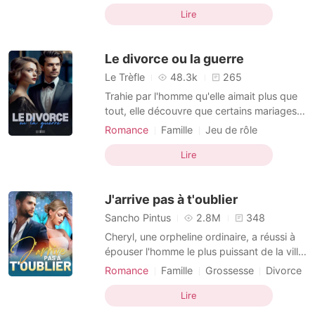
Héroïne fougueuse
Histoire d'amour
place de sa sœur et se marier avec le fils
Lire
infâme de la famille Stephen. Elijah, le
marié, était connu pour être un coureur de
Le divorce ou la guerre
jupons. Il était
Le Trèfle
48.3k
265
Trahie par l'homme qu'elle aimait plus que
tout, elle découvre que certains mariages
reposent sur des mensonges impossibles à
Romance
Famille
Jeu de rôle
pardonner. Ancienne réalisatrice de renom,
Trahison
Divorce
Célébrité
Élina Vautier a abandonné sa carrière pour
Lire
Avocate
Renaissance
épouser Kaelan Royce, héritier d'un
Identités cachées
Arrogant/Dominant
puissant empire financier. Pendant trois
J'arrive pas à t'oublier
ans, il lui
Sancho Pintus
2.8M
348
Cheryl, une orpheline ordinaire, a réussi à
épouser l'homme le plus puissant de la ville.
Il était parfait dans tous les aspects, à un
Romance
Famille
Grossesse
Divorce
détail près : il ne l'aimait pas. Trois ans
Célébrité
PDG
Courageuse
après leur mariage, elle est enfin tombée
Lire
Dominant
enceinte, mais c'est aussi le jour où son