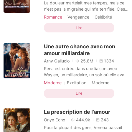
Nouvelles
La douleur martelait mes tempes, mais ce
n'est pas la migraine qui m'a terrifiée. C'est
la sensation de la soie sous mes doigts et
Romance
Vengeance
Célébrité
l'odeur de santal froid qui n'appartenait pas
Drame
Chick lit
à mon petit appartement de Brooklyn. En
Lire
me tournant, mon cœur s'est arrêté.
L'homme endormi à côté de moi n'était pas
Une autre chance avec mon
un i
amour milliardaire
Arny Gallucio
25.8M
1334
Rena est entrée dans une liaison avec
Waylen, un milliardaire, un soir où elle avait
trop bu. Elle avait besoin de son aide,
Moderne
Excitation
Moderne
tandis qu'il était attiré par sa beauté. Ainsi,
Séduction
Célébrité
Avocate
ce qui devait être une aventure d'une nuit
Lire
Charmant
Douceur
s'est transformé en quelque chose de
sérieux. Tout allait bien jusqu'à ce que Rena
La prescription de l'amour
Onyx Echo
444.9k
243
Pour la plupart des gens, Verena passait