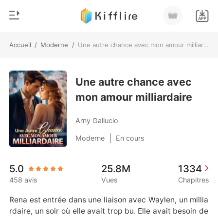
Accueil
/
Moderne
/
Une autre chance avec mon amour milliardaire
0
Accueil
Recharger
Une autre chance avec
Genre
mon amour milliardaire
Moderne
Historique
Loup-garou
Arny Gallucio
Déconnexion
Nouvelle
|
Moderne
En cours
Romance
Télécharger l'appli
5.0
25.8M
1334
Milliardaire
458 avis
Vues
Chapitres
Classement
Rena est entrée dans une liaison avec Waylen, un millia
rdaire, un soir où elle avait trop bu. Elle avait besoin de