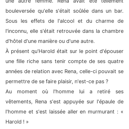
une autre femme. Rena avait été tellement
autre homme ? Je pensais que tu n'aimais que moi ! »

bouleversée qu'elle s'était soûlée dans un bar.
« Comme tu l'as dit, aimais, c'est du passé ! » Rena a jet
Sous les effets de l'alcool et du charme de
é ses cheveux en arrière et a rétorqué : « Il y a plein de
l'inconnu, elle s'était retrouvée dans la chambre
 poissons dans la mer, Waylen. De plus, c'est toi qui as d
emandé une rupture. Maintenant, si tu veux sortir avec
d'hôtel d'une manière ou d'une autre.
 moi, tu dois attendre ton tour. »

À présent qu'Harold était sur le point d'épouser
Le lendemain, Rena a reçu sur son compte des milliards 
une fille riche sans tenir compte de ses quatre
et une bague en diamant.

années de relation avec Rena, celle-ci pouvait se
Waylen est réapparu, s'est agenouillé et a dit : « Puis-je
permettre de se faire plaisir, n'est-ce pas ?
 m'intercaler dans la file d'attente, Rena ? Je te veux to
Au moment où l'homme lui a retiré ses
ujours. »
vêtements, Rena s'est appuyée sur l'épaule de
l'homme et s'est laissée aller en murmurant : «
Harold ! »