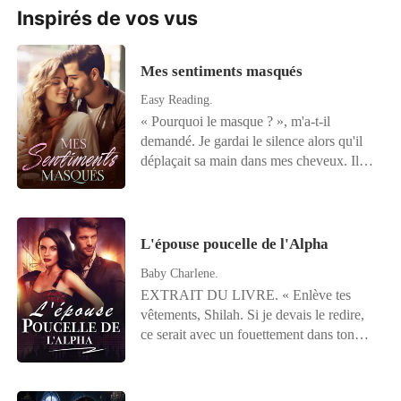
Inspirés de vos vus
Mes sentiments masqués
Easy Reading.
« Pourquoi le masque ? », m'a-t-il
demandé. Je gardai le silence alors qu'il
déplaçait sa main dans mes cheveux. Il
dénoua mes cheveux et laissa tomber le
bandeau sur le sol. « Pourquoi tu me
touches ? Je suis une pute, n'est-ce pas ?
», ai-je demandé en le regardant droit
L'épouse poucelle de l'Alpha
dans les yeux. Il me dévisagea et ne
Baby Charlene.
répondit pas. N'est-ce pas lui qui venait
EXTRAIT DU LIVRE. « Enlève tes
de me traiter de pute ? Il posa sa tête sur
vêtements, Shilah. Si je devais le redire,
mon épaule et souffla légèrement sur mon
ce serait avec un fouettement dans ton
visage. Cela sentait bien, sacrément bien.
dos. » Ses mots froids se faisaient
Quand ses lèvres a enfin touché ma peau,
entendre, faisant Shilah frisonner
je me mordait les lèvres pour étouffer les
davantage. Elle reserrait sa robe contre sa
gémissements. J'avais les mains qui