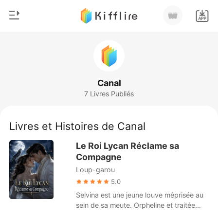
0
Accueil
Recharger
Genre
Canal
7 Livres Publiés
Moderne
Historique
Loup-garou
Livres et Histoires de Canal
Déconnexion
Nouvelle
Le Roi Lycan Réclame sa
Romance
Compagne
Télécharger l'appli
Loup-garou
Milliardaire
5.0
Classement
Selvina est une jeune louve méprisée au
sein de sa meute. Orpheline et traitée
comme une servante par la famille qui l'a