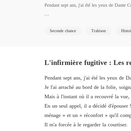
Pendant sept ans, j'ai été les yeux de Dante Co
Je l'ai arraché au bord de la folie, soignant se
Seconde chance
Trahison
Histo
Mais à l'instant où il a recouvré la vue, ces a
En un seul appel, il a décidé d'épouser Sofia
L'infirmière fugitive : Les 
fort » qu'il comptait garder comme maîtresse.

Pendant sept ans, j'ai été les yeux de D
Il m'a forcée à le regarder la courtiser.

Je l'ai arraché au bord de la folie, soig
Mais à l'instant où il a recouvré la vue
Lors d'un gala, quand un accident chaotique a f
En un seul appel, il a décidé d'épouser
ménage » et un « réconfort » qu'il com
Il m'a laissée là, debout, saignant à cause des 
Il m'a forcée à le regarder la courtiser.