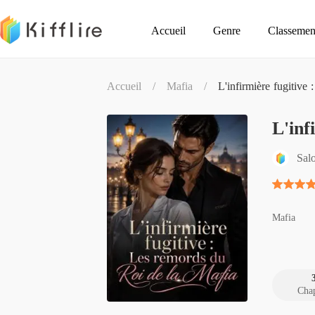
Accueil
Genre
Classemen
Accueil
/
Mafia
/
L'infirmière fugitive
L'inf
Sal
Mafia
Chap