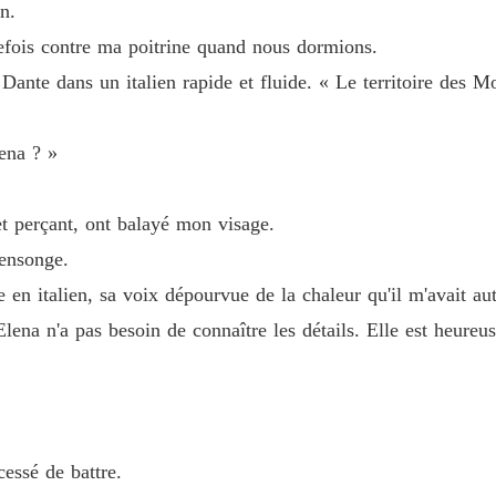
n.
Chapitr
refois contre ma poitrine quand nous dormions.
L'infir
ante dans un italien rapide et fluide. « Le territoire des Moret
Chapitr
L'infir
ena ? »
Chapitr
L'infir
et perçant, ont balayé mon visage.
Chapitr
ensonge.
L'infir
e en italien, sa voix dépourvue de la chaleur qu'il m'avait au
Chapitr
lena n'a pas besoin de connaître les détails. Elle est heureuse
cessé de battre.