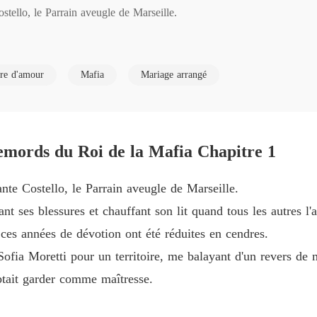
stello, le Parrain aveugle de Marseille.

L'infir
Chapitre
s blessures et chauffant son lit quand tous les autres l'avaient abandonné
L'infir
ire d'amour
Mafia
Mariage arrangé
Chapitre
nnées de dévotion ont été réduites en cendres.

L'infir
Chapitre
 Moretti pour un territoire, me balayant d'un revers de main comme « 
remords du Roi de la Mafia Chapitre 1
L'infir
Chapitre
ante Costello, le Parrain aveugle de Marseille.
L'infir
nant ses blessures et chauffant son lit quand tous les autres l
Chapitr
, ces années de dévotion ont été réduites en cendres.
ait voler en éclats une tour de verres à champagne, Dante s'est jeté su
L'infir
 Sofia Moretti pour un territoire, me balayant d'un revers d
Chapitr
ptait garder comme maîtresse.
éclats de verre, pendant qu'il l'emportait comme si elle était de porcelai
L'infir
Chapitr