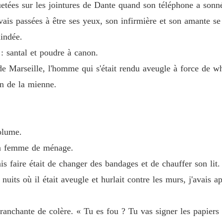
Chapitr
quetées sur les jointures de Dante quand son téléphone a sonn
avais passées à être ses yeux, son infirmière et son amante s
L'infir
Chapitr
lindée.
: santal et poudre à canon.
L'infir
Chapitr
de Marseille, l'homme qui s'était rendu aveugle à force de w
in de la mienne.
L'infir
Chapitr
L'infir
volume.
Chapitr
e la femme de ménage.
L'infir
is faire était de changer des bandages et de chauffer son lit.
Chapitr
nuits où il était aveugle et hurlait contre les murs, j'avais 
L'infir
Chapitr
ranchante de colère. « Tu es fou ? Tu vas signer les papiers a
L'infir