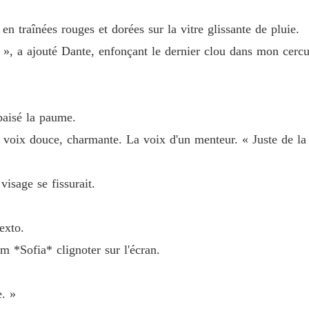
 en traînées rouges et dorées sur la vitre glissante de pluie.
 », a ajouté Dante, enfonçant le dernier clou dans mon cercue
baisé la paume.
 sa voix douce, charmante. La voix d'un menteur. « Juste de l
visage se fissurait.
exto.
om *Sofia* clignoter sur l'écran.
e. »