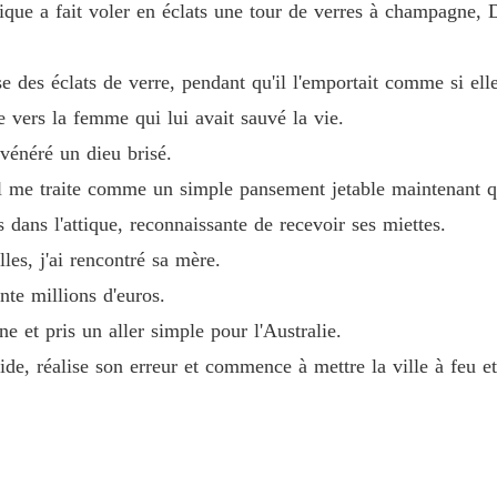
que a fait voler en éclats une tour de verres à champagne, Da
la femme qui lui avait sauvé la vie.

L'infir
Chapitr
se des éclats de verre, pendant qu'il l'emportait comme si elle
un dieu brisé.

e vers la femme qui lui avait sauvé la vie.
L'infir
Chapitr
vénéré un dieu brisé.
raite comme un simple pansement jetable maintenant qu'il était guéri.

l me traite comme un simple pansement jetable maintenant qu'
L'infir
Chapitr
l'attique, reconnaissante de recevoir ses miettes.

s dans l'attique, reconnaissante de recevoir ses miettes.
lles, j'ai rencontré sa mère.
L'infir
Chapitr
ai rencontré sa mère.

nte millions d'euros.
ne et pris un aller simple pour l'Australie.
L'infir
lions d'euros.

Chapitr
de, réalise son erreur et commence à mettre la ville à feu et
L'infir
is un aller simple pour l'Australie.

Chapitr
L'infir
alise son erreur et commence à mettre la ville à feu et à sang pour me 