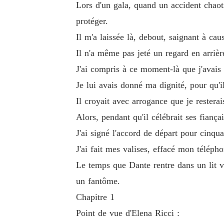
Lors d'un gala, quand un accident chaoti
Il n'a même pas jeté un regard en arrière vers 
protéger.
Il m'a laissée là, debout, saignant à cau
J'ai compris à ce moment-là que j'avais vénéré 
Il n'a même pas jeté un regard en arrièr
J'ai compris à ce moment-là que j'avais 
Je lui avais donné ma dignité, pour qu'il me t
Je lui avais donné ma dignité, pour qu'i
Il croyait avec arrogance que je resterais dans 
Il croyait avec arrogance que je resterai
Alors, pendant qu'il célébrait ses fiançai
Alors, pendant qu'il célébrait ses fiançailles, j'
J'ai signé l'accord de départ pour cinqua
J'ai fait mes valises, effacé mon télépho
J'ai signé l'accord de départ pour cinquante mil
Le temps que Dante rentre dans un lit vi
un fantôme.
J'ai fait mes valises, effacé mon téléphone et pr
Chapitre 1
Point de vue d'Elena Ricci :
Le temps que Dante rentre dans un lit vide, ré