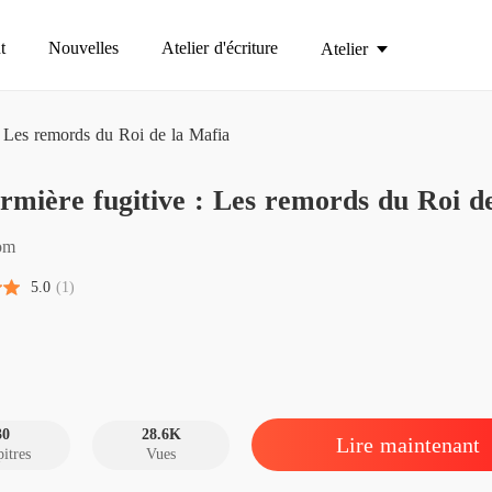
t
Nouvelles
Atelier d'écriture
Atelier
 : Les remords du Roi de la Mafia
L'infir
irmière fugitive : Les remords du Roi d
Chapitre
L'infir
om
Chapitre
5.0
(1)
L'infir
Chapitre
L'infir
Chapitre
30
28.6K
Lire maintenant
itres
Vues
L'infir
Chapitre