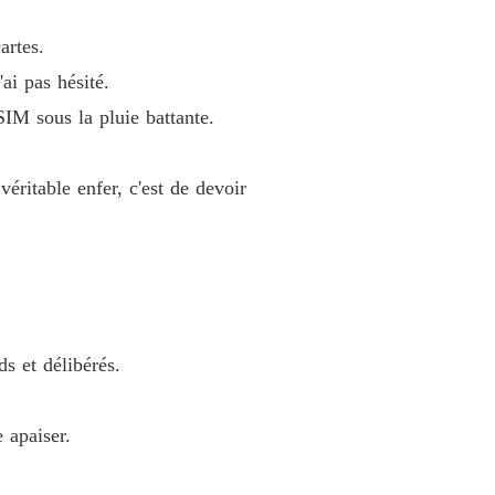
 battante.

artes.
ai pas hésité.
 SIM sous la pluie battante.
er, c'est de devoir reconquérir un fantôme.
véritable enfer, c'est de devoir
s et délibérés.
 apaiser.