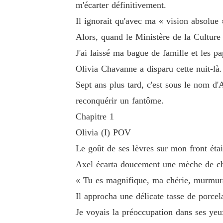
m'écarter définitivement.
J'ai laissé ma bague de famille et les papiers d
Il ignorait qu'avec ma « vision absolue 
Alors, quand le Ministère de la Culture m
Olivia Chavanne a disparu ce soir-là.

J'ai laissé ma bague de famille et les pa
Olivia Chavanne a disparu cette nuit-là.
Sept ans plus tard, c'est sous le nom d'Athéna 
Sept ans plus tard, c'est sous le nom d'A
reconquérir un fantôme.
Chapitre 1
Olivia (I) POV
Le goût de ses lèvres sur mon front é
Axel écarta doucement une mèche de che
« Tu es magnifique, ma chérie, murmura
Il approcha une délicate tasse de porcel
Je voyais la préoccupation dans ses yeux