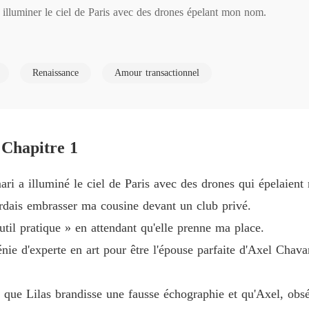
illuminer le ciel de Paris avec des drones épelant mon nom.

Sous le
Chapitre
 embrasser ma cousine devant un club privé.

Sous le
Renaissance
Amour transactionnel
Chapitre
ile » en attendant qu'elle prenne ma place.

Sous le
Chapitre
perte en art pour être l'épouse parfaite d'Axel Chavanne, sauvant son e
 Chapitre 1
Sous le
Chapitre
à ce que Lilas brandisse une fausse échographie et qu'Axel, obsédé par 
ri a illuminé le ciel de Paris avec des drones qui épelaien
Sous le
gardais embrasser ma cousine devant un club privé.
Chapitr
outil pratique » en attendant qu'elle prenne ma place.
prestigieuse maison de vente n'était qu'un château de cartes.

Sous le
énie d'experte en art pour être l'épouse parfaite d'Axel Chav
Chapitr
elée pour un projet d'État classé secret défense, je n'ai pas hésité.

Sous le
 que Lilas brandisse une fausse échographie et qu'Axel, obséd
Chapitr