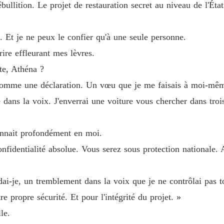
ébullition. Le projet de restauration secret au niveau de l'Éta
. Et je ne peux le confier qu'à une seule personne.
ire effleurant mes lèvres.
te, Athéna ?
nt comme une déclaration. Un vœu que je me faisais à moi-mê
e dans la voix. J'enverrai une voiture vous chercher dans troi
sonnait profondément en moi.
fidentialité absolue. Vous serez sous protection nationale.
dai-je, un tremblement dans la voix que je ne contrôlai pas to
e propre sécurité. Et pour l'intégrité du projet. »
le.