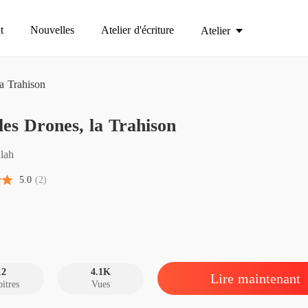
t
Nouvelles
Atelier d'écriture
Atelier
la Trahison
Sous le
les Drones, la Trahison
Chapitre
Sous le
ilah
Chapitre
5.0
(2)
Sous le
Chapitre
Sous le
Chapitre
12
4.1K
Lire maintenant
itres
Vues
Sous le
Chapitre