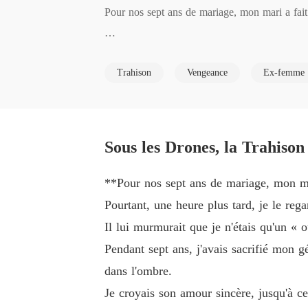
Pour nos sept ans de mariage, mon mari a fait 
Pourtant, une heure plus tard, je le regardais
Trahison
Vengeance
Ex-femme
Il lui a murmuré que je n'étais qu'un « outil ut
Pendant sept ans, j'ai sacrifié mon génie d'ex
Sous les Drones, la Trahison
Je pensais que son amour était sincère, jusqu'
**Pour nos sept ans de mariage, mon ma
de bon.

Pourtant, une heure plus tard, je le re
Il lui murmurait que je n'étais qu'un « 
Il ignorait que sans ma « vision absolue », sa 
Pendant sept ans, j'avais sacrifié mon g
dans l'ombre.
Alors, quand le Ministère de la Culture m'a rapp
Je croyais son amour sincère, jusqu'à ce