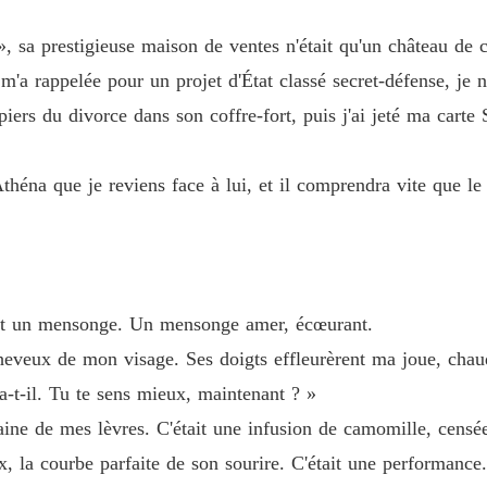
u divorce dans son coffre-fort, puis j'ai jeté ma carte SIM sous la pluie
», sa prestigieuse maison de ventes n'était qu'un château de c
'a rappelée pour un projet d'État classé secret-défense, je n'
piers du divorce dans son coffre-fort, puis j'ai jeté ma carte
que je reviens face à lui, et il va vite comprendre que le véritable enf
théna que je reviens face à lui, et il comprendra vite que le 
tait un mensonge. Un mensonge amer, écœurant.
veux de mon visage. Ses doigts effleurèrent ma joue, chaud
-t-il. Tu te sens mieux, maintenant ? »
aine de mes lèvres. C'était une infusion de camomille, censée
, la courbe parfaite de son sourire. C'était une performance.