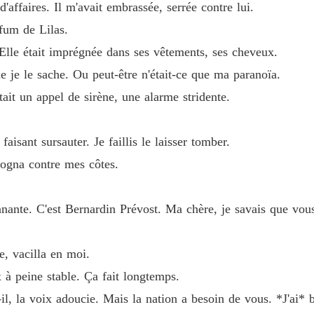
d'affaires. Il m'avait embrassée, serrée contre lui.
rfum de Lilas.
 Elle était imprégnée dans ses vêtements, ses cheveux.
e je le sache. Ou peut-être n'était-ce que ma paranoïa.
ait un appel de sirène, une alarme stridente.
sant sursauter. Je faillis le laisser tomber.
ogna contre mes côtes.
nnante. C'est Bernardin Prévost. Ma chère, je savais que vou
e, vacilla en moi.
x à peine stable. Ça fait longtemps.
l, la voix adoucie. Mais la nation a besoin de vous. *J'ai* b