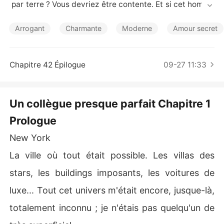
Nouvelles
 par terre ? Vous devriez être contente. Et si cet homme 
s'avérait hautain et mesquin à l'égard des autres ?

L'absence d'humour vous fera-t-elle toujours craquer ?
Arrogant
Charmante
Moderne
Amour secret
 Cependant, qui a dit que les gens ne pouvaient pas cha
nger ?

Chapitre 42 Épilogue
09-27 11:33
Marion Charles  (Auteur)
Un collègue presque parfait Chapitre 1
Prologue
New York
La ville où tout était possible. Les villas des
stars, les buildings imposants, les voitures de
luxe... Tout cet univers m'était encore, jusque-là,
totalement inconnu ; je n'étais pas quelqu'un de