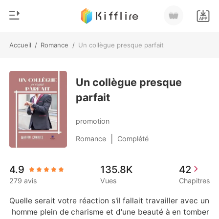
Accueil
/
Romance
/
Un collègue presque parfait
0
Accueil
Recharger
Un collègue presque
Genre
parfait
Moderne
Historique
Loup-garou
promotion
Déconnexion
Nouvelle
|
Romance
Complété
Romance
Télécharger l'appli
4.9
135.8K
42
Milliardaire
279 avis
Vues
Chapitres
Classement
Quelle serait votre réaction s'il fallait travailler avec un
 homme plein de charisme et d'une beauté à en tomber