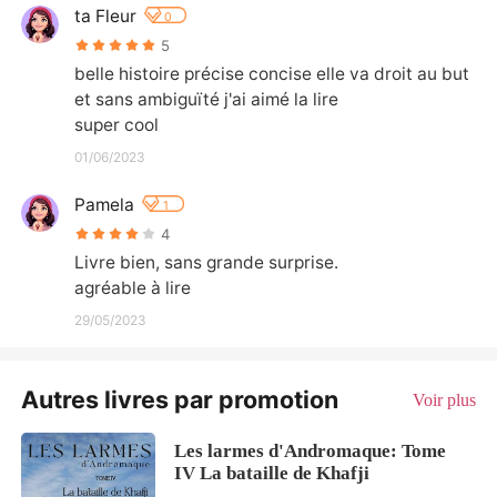
ta Fleur
0
5
belle histoire précise concise elle va droit au but 
et sans ambiguïté j'ai aimé la lire 

super cool
01/06/2023
Pamela
1
4
Livre bien, sans grande surprise. 

agréable à lire
29/05/2023
Autres livres par promotion
Voir plus
Les larmes d'Andromaque: Tome
IV La bataille de Khafji