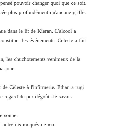
Ma sœur m'a volé mon compagnon, et je l'ai laissé faire
s pensé pouvoir changer quoi que ce soit.
e 40 Chapitre 40 SOUS LA PLEINE LUNE
26/09/2025
ercée plus profondément qu'aucune griffe.
ue dans le lit de Kieran. L'alcool a
onstituer les événements, Celeste a fait
eran, les chuchotements venimeux de la
ma joue.
de Celeste à l'infirmerie. Ethan a rugi
e regard de pur dégoût. Je savais
.
Personne.
nt autrefois moqués de ma