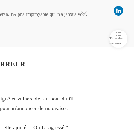
 m'a volé mon compagnon, et je l'ai laissé faire
eran, l'Alpha impitoyable qui n'a jamais voulu 
re 6 REGARD GLACIAL
26/09/2025
 m'a volé mon compagnon, et je l'ai laissé faire
e titre de Luna. Pas de marque de lien. Seuleme
re 7 RELATION MORTE
26/09/2025
Table des
matières
 m'a volé mon compagnon, et je l'ai laissé faire
 mariage brisé.

e 8 OTS.
26/09/2025
 ont émergé :

L'ERREUR
 m'a volé mon compagnon, et je l'ai laissé faire
 9 Un encadreur sadique
26/09/2025
Ma sœur m'a volé mon compagnon, et je l'ai laissé faire
re 10 COMBINAISON DANGEREUSE
26/09/2025
guë et vulnérable, au bout du fil.
Ma sœur m'a volé mon compagnon, et je l'ai laissé faire
uf pour m'annoncer de mauvaises
isseurs de tissu.

re 11 CONCOURS DE PISSE
26/09/2025
moi. »

Ma sœur m'a volé mon compagnon, et je l'ai laissé faire
t elle ajouté : "On l'a agressé."
re 12 TÉNÈBRES LAIDES
26/09/2025