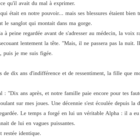
 ce qu'il avait du mal à exprimer.
Chapitr
qui était en notre pouvoir... mais ses blessures étaient bien 
t le sanglot qui montait dans ma gorge.
Chapit
'a à peine regardée avant de s'adresser au médecin, la voix r
couant lentement la tête. "Mais, il ne passera pas la nuit. Il
Chapitr
, puis je me suis figée.
Chapit
 de dix ans d'indifférence et de ressentiment, la fille que m
Chapitr
l : "Dix ans après, et notre famille paie encore pour tes faut
coulant sur mes joues. Une décennie s'est écoulée depuis la d
Chapitr
regardée. Le temps a forgé en lui un véritable Alpha : il a e
ait de lui en vagues puissantes.
Chapitr
t restée identique.