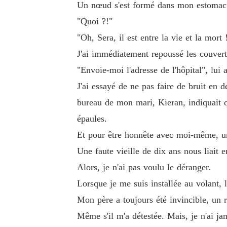
Un nœud s'est formé dans mon estomac e
« Tu as eu dix ans pour me revendiquer, Alpha
"Quoi ?!"
e m'éloigne. »
"Oh, Sera, il est entre la vie et la mort
J'ai immédiatement repoussé les couverture
"Envoie-moi l'adresse de l'hôpital", lui a
J'ai essayé de ne pas faire de bruit en d
bureau de mon mari, Kieran, indiquait qu
épaules.
Et pour être honnête avec moi-même, un
Une faute vieille de dix ans nous liait e
Alors, je n'ai pas voulu le déranger.
Lorsque je me suis installée au volant, 
Mon père a toujours été invincible, un 
Même s'il m'a détestée. Mais, je n'ai ja