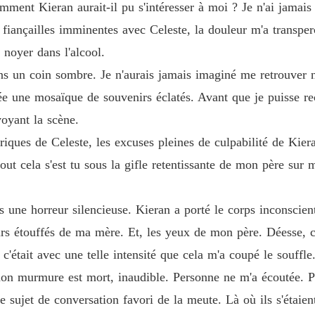
omment Kieran aurait-il pu s'intéresser à moi ? Je n'ai jamai
Chapitr
es fiançailles imminentes avec Celeste, la douleur m'a transp
 noyer dans l'alcool.
ns un coin sombre. Je n'aurais jamais imaginé me retrouver n
ée une mosaïque de souvenirs éclatés. Avant que je puisse rec
voyant la scène.
tériques de Celeste, les excuses pleines de culpabilité de Ki
out cela s'est tu sous la gifle retentissante de mon père sur 
une horreur silencieuse. Kieran a porté le corps inconscient 
urs étouffés de ma mère. Et, les yeux de mon père. Déesse, c
c'était avec une telle intensité que cela m'a coupé le souffle
 mon murmure est mort, inaudible. Personne ne m'a écoutée. 
e sujet de conversation favori de la meute. Là où ils s'étaie