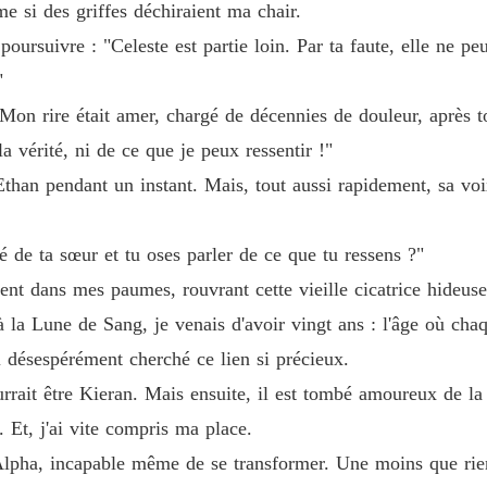
 si des griffes déchiraient ma chair.
Chapitr
poursuivre : "Celeste est partie loin. Par ta faute, elle ne pe
"
 Mon rire était amer, chargé de décennies de douleur, après t
a vérité, ni de ce que je peux ressentir !"
Chapitr
 Ethan pendant un instant. Mais, tout aussi rapidement, sa 
Chapit
é de ta sœur et tu oses parler de ce que tu ressens ?"
t dans mes paumes, rouvrant cette vieille cicatrice hideuse
Chapit
 la Lune de Sang, je venais d'avoir vingt ans : l'âge où ch
ai désespérément cherché ce lien si précieux.
Chapitr
rrait être Kieran. Mais ensuite, il est tombé amoureux de la p
 Et, j'ai vite compris ma place.
Chapitr
 l'Alpha, incapable même de se transformer. Une moins que 