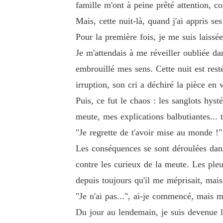
famille m'ont à peine prêté attention, c
Mais, cette nuit-là, quand j'ai appris s
Pour la première fois, je me suis laissée
Je m'attendais à me réveiller oubliée da
embrouillé mes sens. Cette nuit est rest
irruption, son cri a déchiré la pièce en 
Puis, ce fut le chaos : les sanglots hys
meute, mes explications balbutiantes... t
"Je regrette de t'avoir mise au monde !"
Les conséquences se sont déroulées dans 
contre les curieux de la meute. Les ple
depuis toujours qu'il me méprisait, mais 
"Je n'ai pas...", ai-je commencé, mais
Du jour au lendemain, je suis devenue l