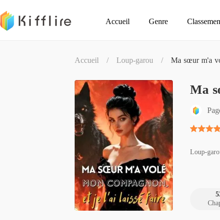
Accueil
Genre
Classemen
Accueil
/
Loup-garou
/
Ma sœur m'a vol
Ma sœ
Pag
Loup-garo
5
Chap