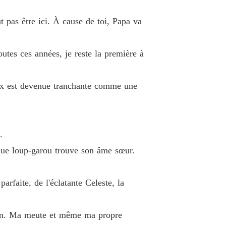
e 33 Chapitre 33 AU-DELÀ DU VOILE
26/09/2025
ut pas être ici. À cause de toi, Papa va
Ma sœur m'a volé mon compagnon, et je l'ai laissé faire
Chapitre 34 Chapitre 34 QUELQUE CHOSE DE DESTINÉ
26/09/2025
outes ces années, je reste la première à
Ma sœur m'a volé mon compagnon, et je l'ai laissé faire
e 35 Chapitre 35 C'ÉTAIT DE LA FORCE
26/09/2025
voix est devenue tranchante comme une
Ma sœur m'a volé mon compagnon, et je l'ai laissé faire
re 36 Chapitre 36 VRAIMENT INCROYABLE
26/09/2025
Ma sœur m'a volé mon compagnon, et je l'ai laissé faire
.
re 37 Chapitre 37 COMBATTRE UN DRAGON
26/09/2025
aque loup-garou trouve son âme sœur.
Ma sœur m'a volé mon compagnon, et je l'ai laissé faire
e 38 Chapitre 38 PUISSANCE ET FEU
26/09/2025
arfaite, de l'éclatante Celeste, la
Ma sœur m'a volé mon compagnon, et je l'ai laissé faire
e 39 Chapitre 39 ENVOYER PAR FEDEX
26/09/2025
rien. Ma meute et même ma propre