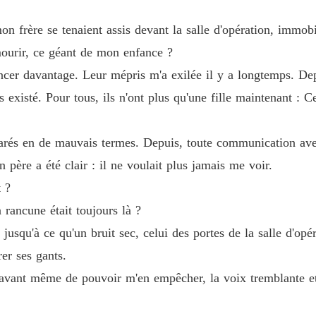
Chapitr
on frère se tenaient assis devant la salle d'opération, immo
Chapitr
 mourir, ce géant de mon enfance ?
ancer davantage. Leur mépris m'a exilée il y a longtemps. Depu
Chapitr
existé. Pour tous, ils n'ont plus qu'une fille maintenant : Ce
parés en de mauvais termes. Depuis, toute communication avec
Chapitr
père a été clair : il ne voulait plus jamais me voir.
 ?
Chapitr
a rancune était toujours là ?
. jusqu'à ce qu'un bruit sec, celui des portes de la salle d'op
Chapitr
rer ses gants.
i avant même de pouvoir m'en empêcher, la voix tremblante 
Chapit