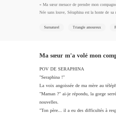
« Ma sœur menace de prendre mon compagnon. E
Née sans louve, Séraphina est la honte de sa m
d'elle.

Surnaturel
Triangle amoureux
Mais leur mariage d'une décennie n'était pas u
nt des draps froids et des regards encore plus g
Lorsque sa sœur parfaite est revenue, Kieran a
Séraphina n'a pas combattu mais est partie en 
Ma sœur m'a volé mon compa
☽ Cette nuit-là n'était pas un accident

☽ Son « défaut » est en réalité un don rare

POV DE SERAPHINA
☽ Et maintenant, chaque Alpha-inclus son ex-
"Seraphina !"
Tant pis, elle en a assez d'être possédée.

La voix angoissée de ma mère au télépho
***

"Maman ?" ai-je répondu, la gorge serré
Le grondement de Kieran vibrait à travers mes o
nouvelles.
« Tu penses que partir est aussi simple, Sérap
"Ton père... il a eu des difficultés à res
Une paume brûlante glissa le long de ma cuisse