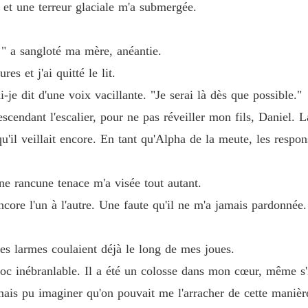
t une terreur glaciale m'a submergée.
. » Je découvris mes dents en un sourire. « C'est drôle comme tu te ra
 !" a sangloté ma mère, anéantie.
s et j'ai quitté le lit.
Chapitr
i-je dit d'une voix vacillante. "Je serai là dès que possible."
escendant l'escalier, pour ne pas réveiller mon fils, Daniel. L
'il veillait encore. En tant qu'Alpha de la meute, les respons
Chapitr
e rancune tenace m'a visée tout autant.
ncore l'un à l'autre. Une faute qu'il ne m'a jamais pardonnée.
les larmes coulaient déjà le long de mes joues.
Chapitr
roc inébranlable. Il a été un colosse dans mon cœur, même s'
mais pu imaginer qu'on pouvait me l'arracher de cette manière