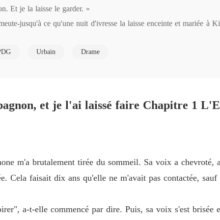
t je la laisse le garder. »

Ma sœur
eute-jusqu'à ce qu'une nuit d'ivresse la laisse enceinte et mariée à Ki
Chapit
Ma sœur
PDG
Urbain
Drame
n conte de fées. Pendant dix ans, elle a enduré l'humiliation : pas d
Chapit
lacials.

Ma sœur
 demandé le divorce le soir même. Et sa famille était ravie de voir son
Chapitr
silence. Cependant, lorsque le danger a frappé, des vérités choquantes
gnon, et je l'ai laissé faire Chapitre 1 
Ma sœur
Chapitre
mari-voudra la revendiquer

Chapit
ne m'a brutalement tirée du sommeil. Sa voix a chevroté, ai
e. Cela faisait dix ans qu'elle ne m'avait pas contactée, sa
s alors qu'il me plaquait contre le mur. Sa chaleur transperçait les épa
Chapit
hina ? » Ses dents effleurèrent la peau intacte de ma gorge. « Tu es à 
pirer", a-t-elle commencé par dire. Puis, sa voix s'est brisée e
. « Personne d'autre ne te touchera jamais. »

Chapit