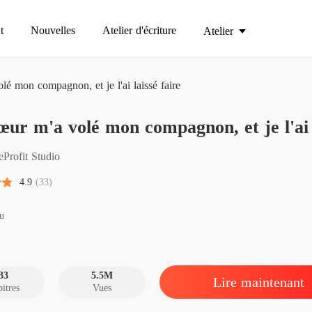
t
Nouvelles
Atelier d'écriture
Atelier
é mon compagnon, et je l'ai laissé faire
Ma sœur
ur m'a volé mon compagnon, et je l'ai l
Chapitr
Ma sœur
eProfit Studio
Chapitr
4.9
(33)
Ma sœur
Chapitr
u
Ma sœur
Chapit
33
5.5M
Lire maintenant
itres
Vues
Ma sœur
Chapitr