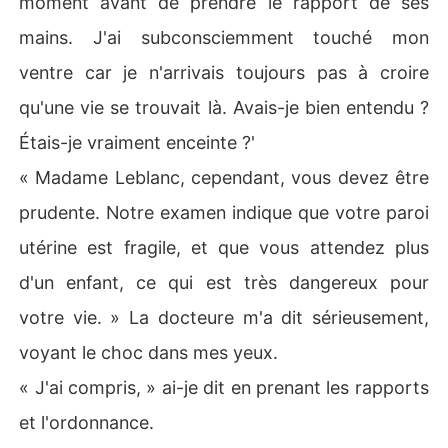
moment avant de prendre le rapport de ses
es conséquences."

mains. J'ai subconsciemment touché mon
Les mots de l'avocat étaient comme un couteau qui me
 transperçait le cœur, mais j'ai quand même acquiescé.
ventre car je n'arrivais toujours pas à croire
 De toute façon, je ne prévois pas non plus d'avoir quoi
qu'une vie se trouvait là. Avais-je bien entendu ?
 que ce soit à voir avec lui à l'avenir. Je veux juste vivre
 une belle vie avec mes enfants.

Étais-je vraiment enceinte ?'
Après le départ de l'avocat, la chambre est retombée d
« Madame Leblanc, cependant, vous devez être
ans le silence. J'ai posé ma main sur mon ventre et dit à
 mes enfants : "Bébé, je suis désolée, maman ne peut pa
prudente. Notre examen indique que votre paroi
s t'offrir une famille complète ! Mais je te le promets, je f
utérine est fragile, et que vous attendez plus
erai de mon mieux pour te donner l'amour d'une mère et 
d'un père."

d'un enfant, ce qui est très dangereux pour
'Quant à en donner un de mes enfants, je ne le ferai jam
votre vie. » La docteure m'a dit sérieusement,
ais. Ce sont mes bébés et ils ne sont qu'à moi. Je vais le
s mettre au monde et les élever quoi qu'il arrive...'

voyant le choc dans mes yeux.
Quatre ans plus tard...

« J'ai compris, » ai-je dit en prenant les rapports
Freyja est revenue au pays avec ses trois enfants, pour
 hériter de l'entreprise laissée par son grand-père...
et l'ordonnance.