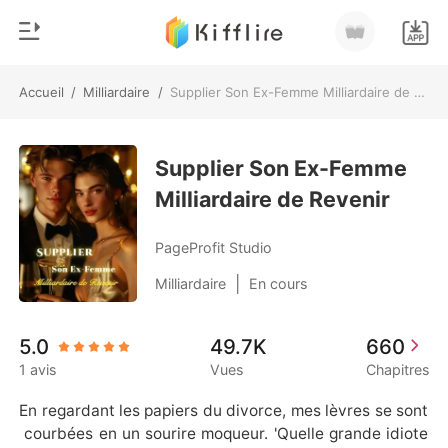
Accueil
/
Milliardaire
/
Supplier Son Ex-Femme Milliardaire de Revenir
0
Accueil
Recharger
Supplier Son Ex-Femme
Genre
Milliardaire de Revenir
Moderne
Historique
Loup-garou
PageProfit Studio
Déconnexion
Nouvelle
|
Milliardaire
En cours
Romance
Télécharger l'appli
5.0
49.7K
660
Milliardaire
1 avis
Vues
Chapitres
Classement
En regardant les papiers du divorce, mes lèvres se sont
 courbées en un sourire moqueur. 'Quelle grande idiote