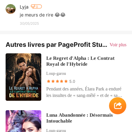
Lyja
0
je meurs de rire 😂😂
30/05/2025
Autres livres par PageProfit Studio
Voir plus
Le Regret d'Alpha : Le Contrat
Royal de l'Hybride
Loup-garou
5.0
Pendant des années, Élara Park a enduré
les insultes de « sang-mêlé » et de « sang
impur » lors des réunions de la meute.
Hybride, elle a fini par croire aux douces
promesses de Zack Blackwood. Puis il a
Luna Abandonnée : Désormais
Intouchable
rejeté leur lien d'âmes sœurs, quelques
instants à peine après avoir pris son corps.
Loup-garou