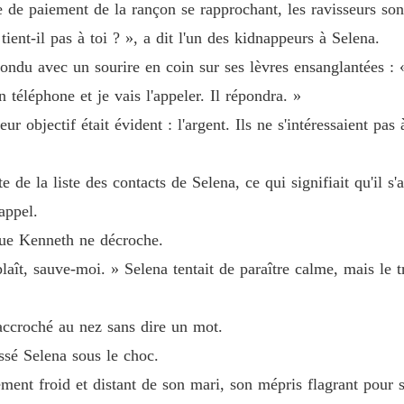
ite de paiement de la rançon se rapprochant, les ravisseurs s
À tes o
ient-il pas à toi ? », a dit l'un des kidnappeurs à Selena.
« Tu as perdu la tête, Kenneth ? »

Chapitre
pondu avec un sourire en coin sur ses lèvres ensanglantées :
téléphone et je vais l'appeler. Il répondra. »
À tes o
« Oui, j'ai perdu la tête. Remarions-nous. Nous devrions avoir un enfa
Chapitr
r objectif était évident : l'argent. Ils ne s'intéressaient pas 
À tes o
Chapitre
de la liste des contacts de Selena, ce qui signifiait qu'il s'
appel.
À tes o
Chapitre
t que Kenneth ne décroche.
plaît, sauve-moi. » Selena tentait de paraître calme, mais le 
À tes o
Chapitre
accroché au nez sans dire un mot.
À tes o
Chapitre
issé Selena sous le choc.
nt froid et distant de son mari, son mépris flagrant pour sa s
À tes o