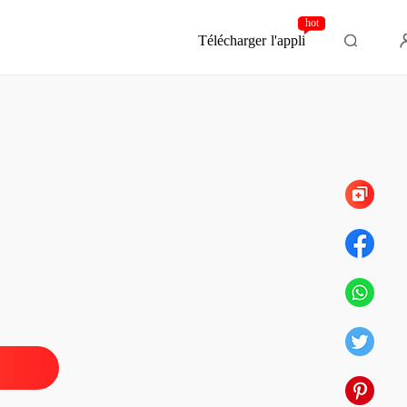
hot
Télécharger l'appli
Chapitre 341 L'offre inattendue
rdres, chérie
 1 Pourquoi se moquer de sa vie
23/02/2024
rdres, chérie
e 2 La même tactique
23/02/2024
rdres, chérie
 3 Une position équivalente
23/02/2024
rdres, chérie
 4 Presque hors de contrôle
23/02/2024
rdres, chérie
 5 Venaient-ils de faire l'amour
23/02/2024