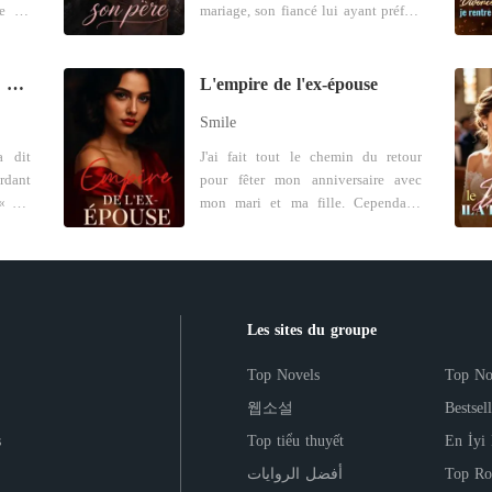
e loi
mariage, son fiancé lui ayant préféré
ade :
son premier amour. C'est alors
it sa
qu'elle a reçu une proposition
de sa
inattendue : celle de Connor, le père
Plus jamais Mme Cooley: Le retour de l'architecte
L'empire de l'ex-épouse
it se
adoptif de son ex-fiancé. « Épouse-
Smile
 Oméga
moi. Tu auras tout ce que tu veux...
re de
et tu pourras te venger de lui. » Ce
a dit
J'ai fait tout le chemin du retour
mariage avait ses avantages : une
rdant
pour fêter mon anniversaire avec
 non
généreuse allocation mensuelle, des
mon mari et ma fille. Cependant,
roid,
ressources en abondance à sa
ucune
non seulement ils ont oublié mon
aires
disposition, un mari qui n'était
ec M.
anniversaire, mais ils préparaient
ait à
pratiquement jamais à la maison, et
 êtes
tous les deux une surprise pour ma
s. Il
le pur plaisir de faire valoir son
demi-sœur. Pendant sept ans de
homme
nouveau statut devant son ex-fiancé.
 Cela
mariage, pour soutenir la carrière de
Les sites du groupe
Mais le mari distant auquel elle
mariée
mon mari, j'ai dû vivre séparée de
ophia
s'attendait s'est révélé possessif.
 d'un
lui et de ma fille. Contre toute
Top Novels
Top No
Alors que son ex la suppliait
 juré
attente, cela leur a permis, à eux et à
publiquement de lui donner une
웹소설
Bestsel
ement
ma demi-sœur, de former presque
nouvelle chance, Connor l'a serrée
monie
une vraie famille. J'ai cru un jour
s
Top tiểu thuyết
En İyi
dans ses bras. « Répète ça encore
qu'en donnant tout ce que je
une fois, et tu seras banni de la
أفضل الروايات
Top Ro
. Une
pouvais, je pourrais obtenir leur