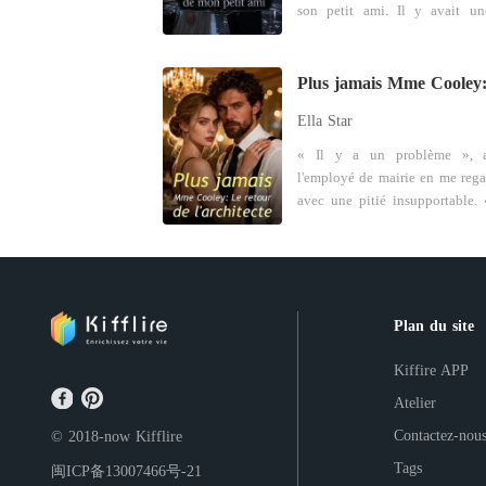
son petit ami. Il y avait un
taboue dans la Meute Night Sh
si l'Alpha suprême rejeta
compagne, il serait déchu 
position. La vie de Sophia alla
Ella Star
lier à cette loi. Elle était une
qui sortait avec le jeune frè
« Il y a un problème », 
l'Alpha suprême. Bryan Morrison,
l'employé de mairie en me rega
l'Alpha suprême, était
avec une pitié insupportable. « J'ai
seulement un homme à sang f
vérifié trois fois. Il n'y a a
mais aussi un magnat des aff
trace de votre mariage av
plein de charme. Son nom suffis
Cooley. Légalement, vous
faire trembler les autres meute
célibataire. » Je suis restée figée,
avait la réputation d'être un 
agrippée au comptoir froid.
Plan du site
impitoyable. Et si, par un caprice
faisait trois ans que j'étais « 
du destin, le chemin de S
» à Gray Cooley, héritier
Kiffire APP
venait à croiser le sien ?
empire immobilier. Il m'avait
Atelier
s'être occupé de l'enregistr
administratif après notre céré
Contactez-nou
© 2018-now
Kifflire
grandiose. En sortant du bâtiment,
Tags
闽ICP备13007466号-21
sonnée, mon téléphone a vibré