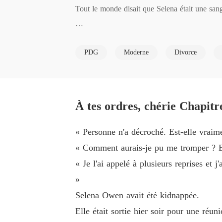
Tout le monde disait que Selena était une sang
Selena s'est battue pour faire fonctionner son 
PDG
Moderne
Divorce
Mais après que Kenneth l'avait blessée à mainte
J'en ai fini avec ce mariage. Divorçons et allo
À tes ordres, chérie Chapitr
Kenneth était plus qu'heureux de le signer. 

« Personne n'a décroché. Est-elle vrai
Une fois célibataire, Selena a bien utilisé sa
« Comment aurais-je pu me tromper ? Ell
eulement. L'argent connaissait son nom, et de
« Je l'ai appelé à plusieurs reprises et
»
Kenneth pouvait à peine croire ses yeux. Comm
Selena Owen avait été kidnappée.
Elle était sortie hier soir pour une réun
Bientôt, il a commencé à la harceler à nouveau