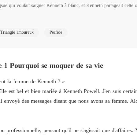
sue qui voulait saigner Kenneth à blanc, et Kenneth partageait cette o
À tes o
Chapitre
mariage.

À tes o
Triangle amoureux
Perfide
Chapitre
s reprises, elle a finalement atteint son point de rupture. Elle lui a je
À tes o
ns chacun de notre côté ! »

Chapitre
e 1 Pourquoi se moquer de sa vie
À tes o
Chapitre
ment la femme de Kenneth ? »
 nouvelle fortune. Elle a investi dans de nombreuses entreprises et a co
À tes o
e est bel et bien mariée à Kenneth Powell. J'en suis certain
Chapitre
 nombreux hommes séduisants aussi. Ils se pressaient autour d'elle c
 j'ai envoyé des messages disant que nous avons sa femme. Alo
À tes o
ent son épouse soumise s'était-elle transformée en une femme d'affair
Chapitre
À tes o
ion professionnelle, pensant qu'il ne s'agissait que d'affaires
. Cela n'a pas du tout plu à Selena.

Chapitr