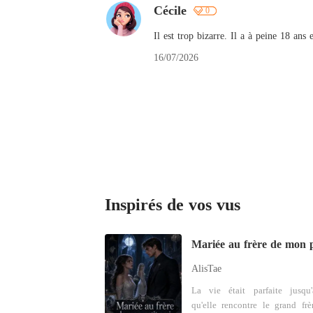
Cécile
0
Il est trop bizarre. Il a à peine 18 ans 
16/07/2026
Inspirés de vos vus
AlisTae
La vie était parfaite jusqu
qu'elle rencontre le grand frè