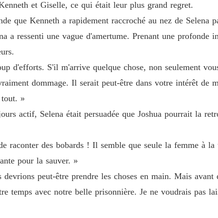
enneth et Giselle, ce qui était leur plus grand regret.
Chapitre
monde que Kenneth a rapidement raccroché au nez de Selena par
À tes o
ena a ressenti une vague d'amertume. Prenant une profonde insp
urs.
À tes o
 d'efforts. S'il m'arrive quelque chose, non seulement vous
Chapitre
 vraiment dommage. Il serait peut-être dans votre intérêt de m
À tes o
 tout. »
Chapitre
ours actif, Selena était persuadée que Joshua pourrait la retr
À tes o
Chapitre
de raconter des bobards ! Il semble que seule la femme à la t
À tes o
nte pour la sauver. »
Chapitre
 devrions peut-être prendre les choses en main. Mais avant d
À tes o
tre temps avec notre belle prisonnière. Je ne voudrais pas lai
Chapitre
À tes o