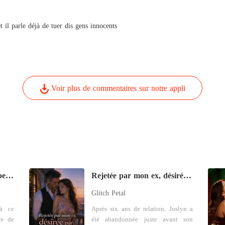
À tes o
Chapitr
et il parle déjà de tuer dis gens innocents
Voir plus de commentaires sur notre appli
Mariée au frère de mon petit ami
Rejetée par mon ex, désirée par son père
Glitch Petal
'à ce
Après six ans de relation, Joslyn a
re de
été abandonnée juste avant son