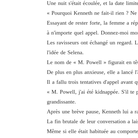
Une nuit s'était écoulée, et la date lim
« Pourquoi Kenneth ne fait-il rien ? Ne t
Quand il l'a coincée un jour, elle l'a explosé. 
Essayant de rester forte, la femme a ré
à n'importe quel appel. Donnez-moi mon 
Sa réponse inattendue l'a laissée stupéfaite. 
Les ravisseurs ont échangé un regard. Leu
passerai, toutes mes richesses seront à toi. »
l'idée de Selena.
Le nom de « M. Powell » figurait en tête 
De plus en plus anxieuse, elle a lancé l'
Il a fallu trois tentatives d'appel avan
« M. Powell, j'ai été kidnappée. S'il te 
grandissante.
Après une brève pause, Kenneth lui a r
La fin brutale de leur conversation a la
Même si elle était habituée au comporteme