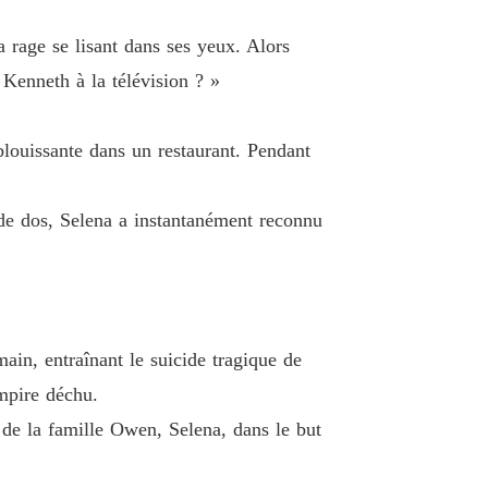
 19 Elle voulait divorcer
23/02/2024
a rage se lisant dans ses yeux. Alors
rdres, chérie
 20 Elle était superficielle
23/02/2024
s Kenneth à la télévision ? »
rdres, chérie
 21 Elle a un sourire impressionnant
ouissante dans un restaurant. Pendant
23/02/2024
rdres, chérie
s de dos, Selena a instantanément reconnu
 22 Un sourire sincère
23/02/2024
rdres, chérie
 23 Ne déshonore pas la famille Powell
23/02/2024
rdres, chérie
ain, entraînant le suicide tragique de
 24 Nouvel ordre
23/02/2024
mpire déchu.
rdres, chérie
e de la famille Owen, Selena, dans le but
 25 Si séduisante
23/02/2024
rdres, chérie