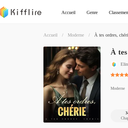
Accueil
Genre
Classemen
Accueil
/
Moderne
/
À tes ordres, chér
À tes
Elin
Moderne
3
Chap