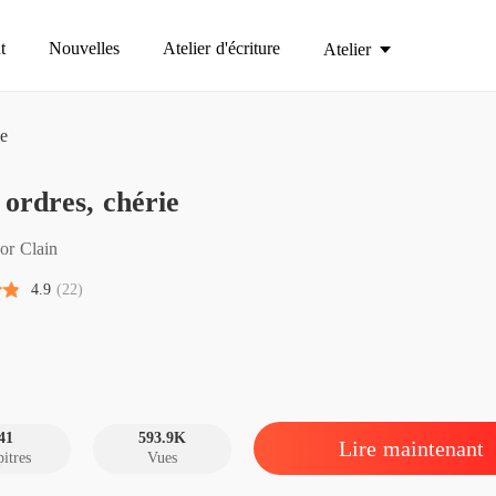
t
Nouvelles
Atelier d'écriture
Atelier
ie
À tes o
 ordres, chérie
Chapitre
À tes o
or Clain
Chapitr
4.9
(22)
À tes o
Chapitre
À tes o
Chapitre
41
593.9K
Lire maintenant
itres
Vues
À tes o
Chapitre