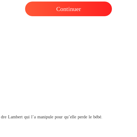
Chapitre
Continuer
À tes o
Chapitre
À tes o
Chapitr
À tes o
Chapitre
À tes o
Chapitre
À tes o
Chapitre
 dre Lambert qui l’a manipule pour qu’elle perde le bébé.
À tes o
Chapitre