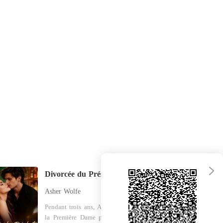
rdres, chérie
e 40 Grande découverte
23/02/2024
Divorcée du Président, je rentre pour hériter du trône
Asher Wolfe
Pendant trois ans, Allison a incarné
la Première Dame parfaite dans un