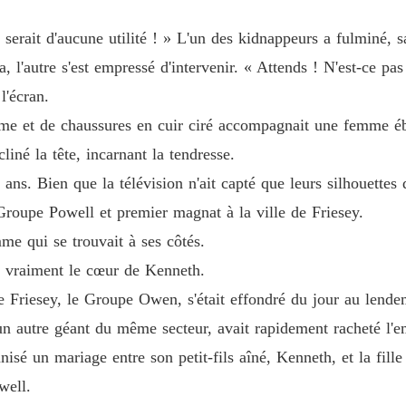
Chapitre
 serait d'aucune utilité ! » L'un des kidnappeurs a fulminé, s
À tes o
Chapitre
na, l'autre s'est empressé d'intervenir. « Attends ! N'est-ce pa
l'écran.
À tes o
Chapitre
 et de chaussures en cuir ciré accompagnait une femme ébl
liné la tête, incarnant la tendresse.
À tes o
q ans. Bien que la télévision n'ait capté que leurs silhouette
Chapitre
 Groupe Powell et premier magnat à la ville de Friesey.
À tes o
mme qui se trouvait à ses côtés.
Chapitre
it vraiment le cœur de Kenneth.
À tes o
e Friesey, le Groupe Owen, s'était effondré du jour au lendem
Chapitre
autre géant du même secteur, avait rapidement racheté l'e
À tes o
nisé un mariage entre son petit-fils aîné, Kenneth, et la fill
Chapitre
well.
À tes o