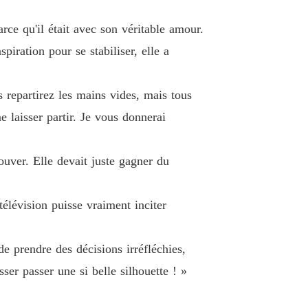
 26 Désespérée
23/02/2024
ce qu'il était avec son véritable amour.
rdres, chérie
iration pour se stabiliser, elle a
Chapitre 27 Il vaudrait mieux qu'elle se vide de son sang
23/02/2024
rdres, chérie
 repartirez les mains vides, mais tous
 28 À sa merci
23/02/2024
e laisser partir. Je vous donnerai
rdres, chérie
 29 Tu le payeras
23/02/2024
ouver. Elle devait juste gagner du
rdres, chérie
 30 Des mots plus durs que tout
23/02/2024
élévision puisse vraiment inciter
rdres, chérie
 31 Cela ne te regarde pas
23/02/2024
e prendre des décisions irréfléchies,
rdres, chérie
sser passer une si belle silhouette ! »
 32 C'était très glissant
23/02/2024
rdres, chérie