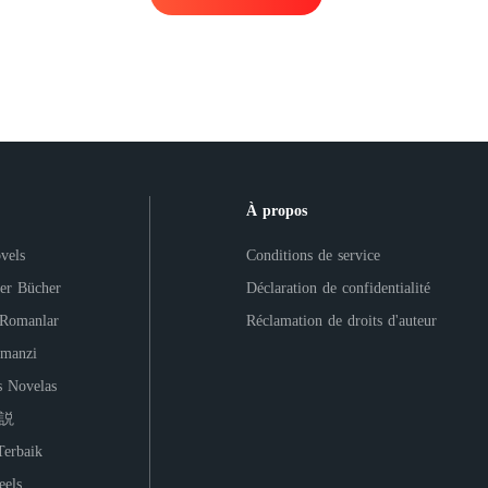
À propos
vels
Conditions de service
ler Bücher
Déclaration de confidentialité
 Romanlar
Réclamation de droits d'auteur
manzi
s Novelas
小説
Terbaik
els