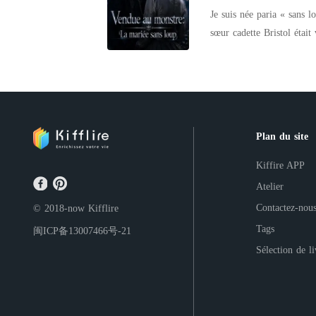
pensaient m'avoir tout pris, 
Je suis née paria « sans 
ignoraient deux choses cruciales. La première, c'est que l'homme terrifiant q
sœur cadette Bristol était vénérée. Pour assurer une alliance politique, me
depuis l'ombre n'était aut
remplacer et de me vendre
continent. Et il venait tout juste de me demander en mariage. La seconde, c'est que mon compte en
ses épouses. Quand j'ai montré de la peur, mon frère m'a battue jusqu'à m'en fêler les côtes sous le
banque prétendument vide n'éta
regard froid et indifférent de mon père. Le matin de mon mari
coton bon marché en guise de robe. Ma douce et parfaite sœur m'a p
remplie de chiffons moisis et sales p
Plan du site
toujours si sentimentale à
que mes frères défendaient sa cruauté. Pendant vingt ans, j'ai subi 
Kiffire APP
qui se réjouissait secrètement de mon malheur. Ils voula
Atelier
repaire d'un monstre. Pourquoi m'avaient-ils toujours traitée comme une marchandise inutile alors
Contactez-nou
© 2018-now
Kifflire
qu'ils étaient les véritables bourreaux ? Mais en regardant leurs 
Tags
闽ICP备13007466号-21
s'est finalement consumée pour laisse
Sélection de l
plus. Au lieu de cela, j'ai fait chanter mon père pour obtenir vingt pour cent de la richesse de la meute
et l'ai forcé à signer un serment 
agneau à l'abattoir, mais 
leur monstre et devenir so