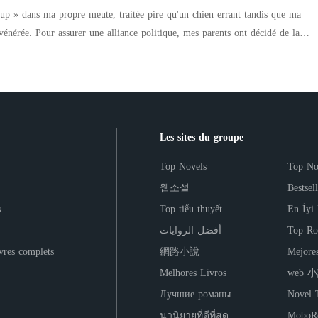
me laissant seule et humiliée dans les couloirs froids du registre. Mais ils
loup » dans ma propre meute, traitée pire qu'un chien errant tandis que ma
ui a assisté à ma chute
s parents ont décidé de la
re que Caden Sinclair, le Roi Lycan et le milliardaire le plus puissant du
 à Kaleb Caldwell, un Alpha estropié et monstrueux, réputé pour déchirer
it qu'une façade pour cacher ma véritable fortune secrète. J'ai regardé la
age, ma mère m'a tendu un linceul en
main tendue de l'Alpha suprême, et j'ai accepté son pacte. Cette fois, c'est moi qui allais les ruiner.
ubliquement offert une boîte
our m'humilier une dernière fois. « Sœur, je pensais que tu étais
Les sites du groupe
 propos de tes vieilles affaires », s'est-elle moquée, jouant la victime pendant
leurs punitions et aimé une famille
Top Novels
Top No
ient que je meure, brisée et terrifiée, dans le
웹소설
Bestsel
s
Top tiểu thuyết
En İyi
visages moqueurs, la terreur en moi
أفضل الروايات
Top Ro
r place à une rage froide et pure. Je ne pleurais ni ne suppliais
ivres complets
網路小說
Mejore
de sang rompant nos liens pour toujours. Ils pensaient envoyer un
Melhores Livros
web 
avec le don de guérison secrètement éveillé dans mon sang, j'allais apprivoiser
Лучшие романы
Novel 
n unique salut.
นวนิยายที่ดีที่สุด
MoboRe