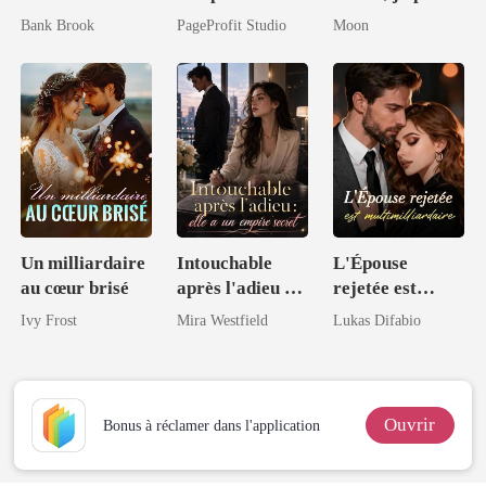
Contrat Royal
le milliardaire
Bank Brook
PageProfit Studio
Moon
de l'Hybride
méprisé
Un milliardaire
Intouchable
L'Épouse
au cœur brisé
après l'adieu :
rejetée est
elle a un empire
multimilliardair
Ivy Frost
Mira Westfield
Lukas Difabio
secret
e
Ouvrir
Bonus à réclamer dans l'application