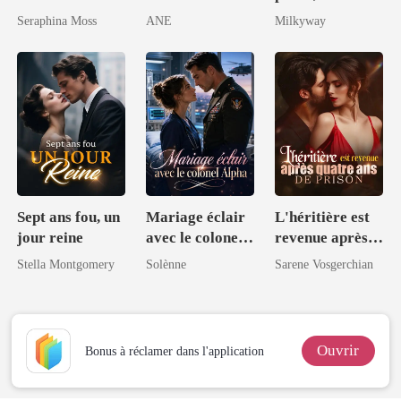
meilleure amie
par le Roi Alpha
de gagnés
Seraphina Moss
ANE
Milkyway
Sept ans fou, un
Mariage éclair
L'héritière est
jour reine
avec le colonel
revenue après
Alpha
quatre ans de
Stella Montgomery
Solènne
Sarene Vosgerchian
prison
Ouvrir
Bonus à réclamer dans l'application