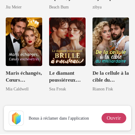
Luna élue du
choyée par un
Alpha
Jiu Meier
Beach Bum
zibya
Roi Lycan
milliardaire
Maris échangés,
Le diamant
De la cellule à la
Cœurs
poussiéreux
cible du
enchevêtrés
brille à nouveau
milliardaire
Mia Caldwell
Sea Freak
Rianon Fisk
Ouvrir
Bonus à réclamer dans l'application