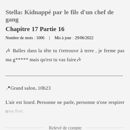
Stella: Kidnappé par le fils d'un chef de
gang
Chapitre 17 Partie 16
Nombre de mots : 1006
|
Mis à jour : 29/06/2022
0
ouve à terre , je ferme pas
Recharger
ma g
_______________
Historique
d salo
Déconnexion
ne ne parle, personne n
Télécharger l'appli
ne au centre, assis sur le
Relevé de compte