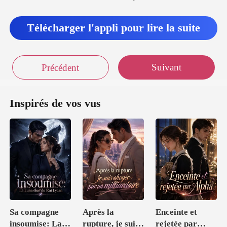
canapé
Télécharger l'appli pour lire la suite
Suivant
Précédent
Inspirés de vos vus
Sa compagne
Après la
Enceinte et
insoumise: La
rupture, je suis
rejetée par