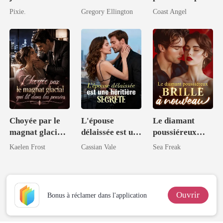
père
patron
tyrannique
Pixie.
Gregory Ellington
Coast Angel
milliardaire
milliardaire
Choyée par le
L'épouse
Le diamant
magnat glacial
délaissée est une
poussiéreux
qui lit dans les
héritière
brille à nouveau
Kaelen Frost
Cassian Vale
Sea Freak
pensées
secrète
Ouvrir
Bonus à réclamer dans l'application