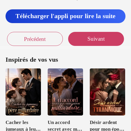
Télécharger l'appli pour lire la suite
Suivant
Précédent
Inspirés de vos vus
Cacher les
Un accord
Désir ardent
jumeaux à leur
secret avec mon
pour mon époux