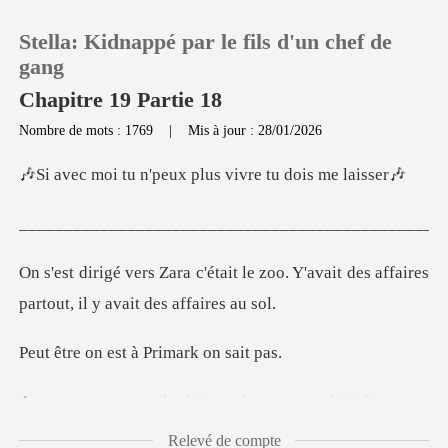
Stella: Kidnappé par le fils d'un chef de
gang
Chapitre 19 Partie 18
Nombre de mots : 1769
|
Mis à jour : 28/01/2026
0
'peux plus vivre t
Recharger
_______________
Historique
le zoo. Y'avait des affaires
parto
Déconnexion
est à Primark
Télécharger l'appli
les gens on était focus sur
l
Relevé de compte