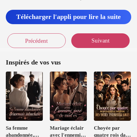
La
ive à la maison,
Télécharger l'appli pour lire la suite
Vas-y
Suivant
Précédent
Inspirés de vos vus
Sa femme
Mariage éclair
Choyée par
abandonnée,
avec l'ennemi
quatre rois dans