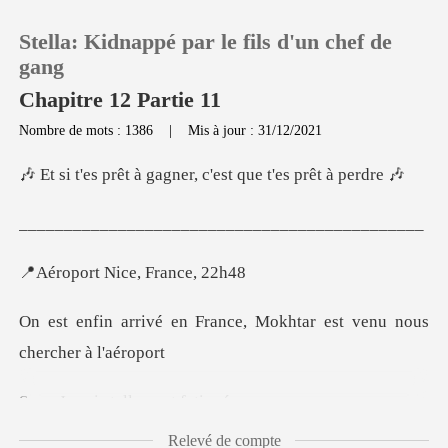
Stella: Kidnappé par le fils d'un chef de
gang
Chapitre 12 Partie 11
Nombre de mots : 1386
|
Mis à jour : 31/12/2021
0
gagner, c'est que t
Recharger
_______________
Historique
Nice, Fra
rance, Mokhtar est venu
Déconnexion
Télécharger l'appli
uis tellem
Relevé de compte