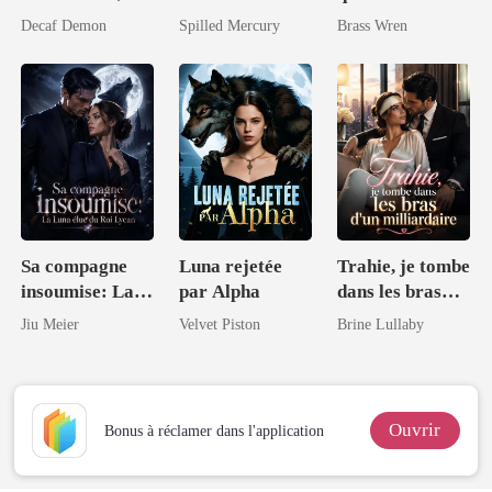
désormais
juré de mon ex
le monde des
Decaf Demon
Spilled Mercury
Brass Wren
intouchable
Bêtes
Interstellaires
Sa compagne
Luna rejetée
Trahie, je tombe
insoumise: La
par Alpha
dans les bras
Luna élue du
d'un
Jiu Meier
Velvet Piston
Brine Lullaby
Roi Lycan
milliardaire
Ouvrir
Bonus à réclamer dans l'application