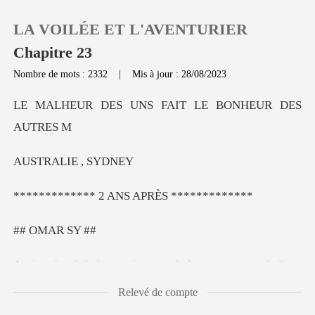
LA VOILÉE ET L'AVENTURIER
Chapitre 23
Nombre de mots : 2332
|
Mis à jour : 28/08/2023
0
UNS FAIT LE BON
Recharger
ALIE ,
Historique
2 ANS APRÈS
Déconnexion
MAR
Télécharger l'appli
-ce que j'ai fait de ma vie je ne sais pas ,
Relevé de compte
pourquoi je n'ai pas écouter