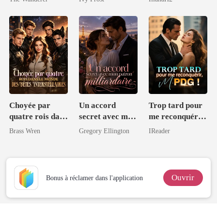
liberté... et peut-
être mon cœur
Choyée par
Un accord
Trop tard pour
quatre rois dans
secret avec mon
me reconquérir,
le monde des
patron
M. PDG !
Brass Wren
Gregory Ellington
IReader
Bêtes
milliardaire
Interstellaires
Ouvrir
Bonus à réclamer dans l'application