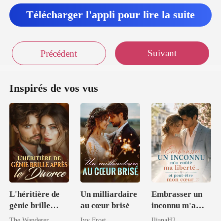
Télécharger l'appli pour lire la suite
Suivant
Précédent
Inspirés de vos vus
L'héritière de
Un milliardaire
Embrasser un
génie brille
au cœur brisé
inconnu m'a
après le divorce
coûté ma
The Wanderer
Ivy Frost
IlianaH2