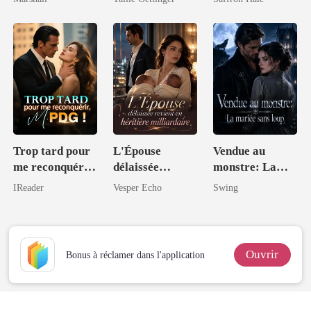
magnat
intouchable
Trop tard pour
L'Épouse
Vendue au
me reconquérir,
délaissée
monstre: La
M. PDG !
revient en
mariée sans
IReader
Vesper Echo
Swing
héritière
loup
milliardaire
Ouvrir
Bonus à réclamer dans l'application