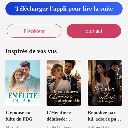
Télécharger l'appli pour lire la suite
Suivant
Précédent
Inspirés de vos vus
L'épouse en
L'Héritière
Répudiée par
fuite du PDG
délaissée:
lui, adorée par
Épouser le
le magnat
Marshall
Tallie Oettinger
Saffron Hale