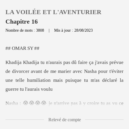
LA VOILÉE ET L'AVENTURIER
Chapitre 16
Nombre de mots : 3808
|
Mis à jour : 28/08/2023
0
MAR
Recharger
vorcer avant de me marier avec Nasha pour t'éviter
Historique
une telle hum
Déconnexion
pas à y croire tu as vu ce
Télécharger l'appli
qu
Relevé de compte
s désolé mon bb