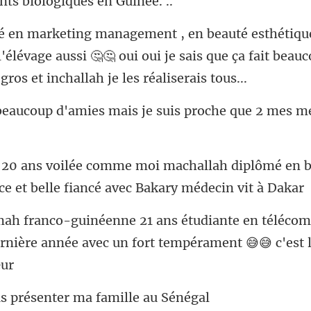
'élévage aussi 🤔🤔 oui oui je sais que ça fait beauc
mies mais je suis proche q
llah diplômé en 
ce et
élécom
dernière année avec un
présenter ma fam