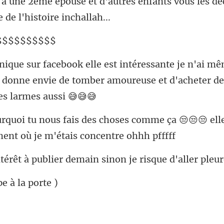
res enfants vous les dé
$$
mêm
 ça donne envie de tomber amoureus
comme ça 😒😒😒 ell
lier demain sinon je risque
ape