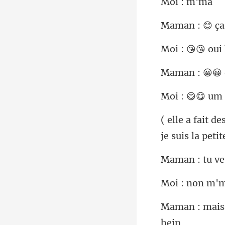
:
😊 ç
😀
um 
je su
ve