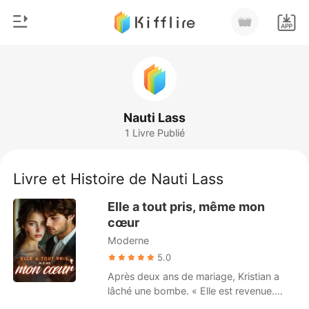
0
Accueil
Recharger
Genre
Nauti Lass
1 Livre Publié
Moderne
Historique
Loup-garou
Livre et Histoire de Nauti Lass
Déconnexion
Nouvelle
Elle a tout pris, même mon
Romance
cœur
Télécharger l'appli
Moderne
Milliardaire
5.0
Classement
Après deux ans de mariage, Kristian a
lâché une bombe. « Elle est revenue.
Divorçons. Demande le prix que tu veux.