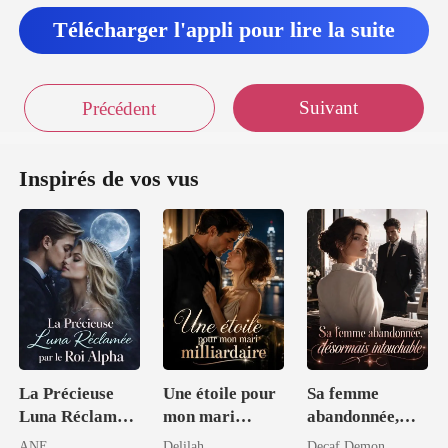
Télécharger l'appli pour lire la suite
Suivant
Précédent
Inspirés de vos vus
La Précieuse
Une étoile pour
Sa femme
Luna Réclamée
mon mari
abandonnée,
par le Roi Alpha
milliardaire
désormais
ANE
Delilah
Decaf Demon