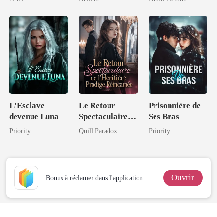
intouchable
L'Esclave
Le Retour
Prisonnière de
devenue Luna
Spectaculaire
Ses Bras
de l'Héritière
Priority
Quill Paradox
Priority
Prodige
Réincarnée
Ouvrir
Bonus à réclamer dans l'application