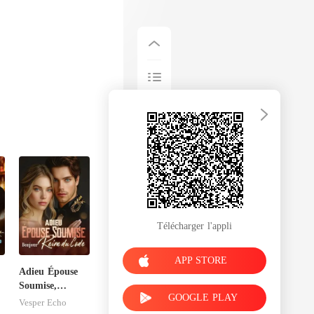
Télécharger l'appli
APP STORE
Adieu Épouse
Soumise,
GOOGLE PLAY
Bonjour Reine
Vesper Echo
e
du Code