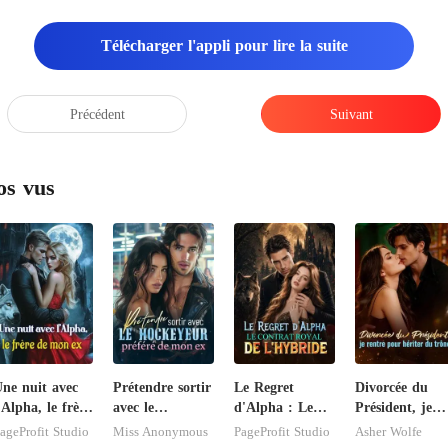
Télécharger l'appli pour lire la suite
Précédent
Suivant
os vus
ne nuit avec
Prétendre sortir
Le Regret
Divorcée du
'Alpha, le frère
avec le
d'Alpha : Le
Président, je
e mon ex
hockeyeur
Contrat Royal
rentre pour
ageProfit Studio
Miss Anonymous
PageProfit Studio
Asher Wolfe
préféré de mon
de l'Hybride
hériter du trôn