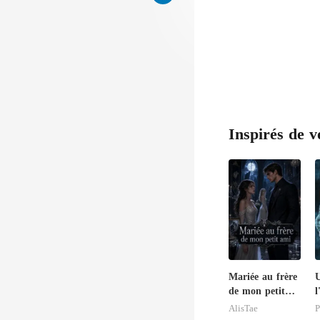
Inspirés de v
Mariée au frère
U
de mon petit
l
ami
d
AlisTae
P