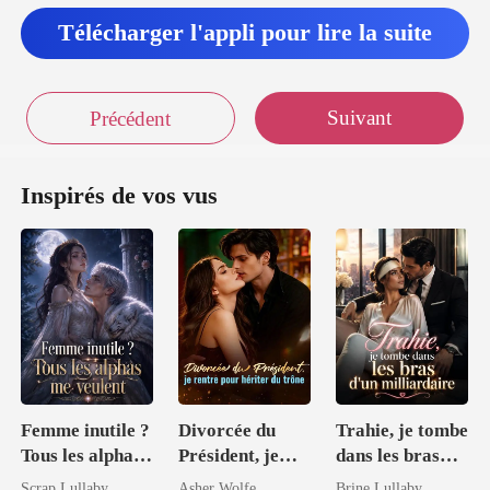
Télécharger l'appli pour lire la suite
Suivant
Précédent
Inspirés de vos vus
Femme inutile ?
Divorcée du
Trahie, je tombe
Tous les alphas
Président, je
dans les bras
me veulent
rentre pour
d'un
Scrap Lullaby
Asher Wolfe
Brine Lullaby