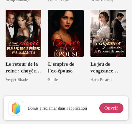
hériter du trône
milliardaire
Le retour de la
L'empire de
Le jeu de
reine : choyée
l'ex-épouse
vengeance
par ses trois
impitoyable de
Vesper Shade
Smile
Harp Picardi
frères puissants
l'épouse
délaissée
Ouvrir
Bonus à réclamer dans l'application