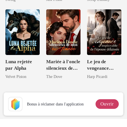
loup
Luna rejetée
Mariée à l'oncle
Le jeu de
par Alpha
silencieux de
vengeance
mon ex-fiancé
impitoyable de
Velvet Piston
The Dove
Harp Picardi
l'épouse
délaissée
Ouvrir
Bonus à réclamer dans l'application