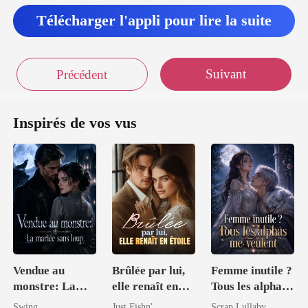
Télécharger l'appli pour lire la suite
Suivant
Précédent
Inspirés de vos vus
Vendue au
Brûlée par lui,
Femme inutile ?
monstre: La
elle renaît en
Tous les alphas
mariée sans
étoile
me veulent
Swing
Just Fishn'
Scrap Lullaby