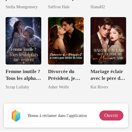
le magnat
coûté ma
Stella Montgomery
Saffron Hale
IlianaH2
liberté... et peut-
être mon cœur
Femme inutile ?
Divorcée du
Mariage éclair
Tous les alphas
Président, je
avec le père de
me veulent
rentre pour
ma meilleure
Scrap Lullaby
Asher Wolfe
Kai Rivers
hériter du trône
amie
Ouvrir
Bonus à réclamer dans l'application