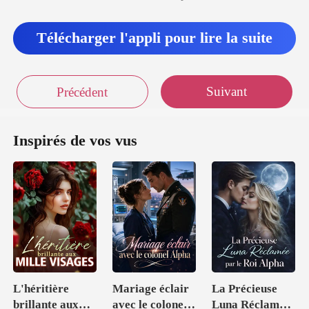
Télécharger l'appli pour lire la suite
Suivant
Précédent
Inspirés de vos vus
L'héritière
Mariage éclair
La Précieuse
brillante aux
avec le colonel
Luna Réclamée