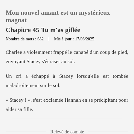
Mon nouvel amant est un mystérieux
magnat
Chapitre 45 Tu m'as giflée
Nombre de mots : 682
|
Mis à jour : 17/03/2025
0
canapé d'un coup de pied,
Recharger
env
lorsqu'elle est tombée
Historique
m
Déconnexion
mée Hannah en se précipit
Télécharger l'appli
e visage rouge de colère.
Relevé de compte
Il a le