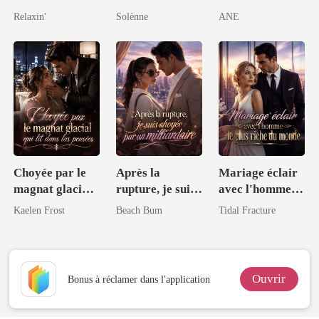
mille visages
Alpha
par le Roi Alpha
Relaxin'
Solènne
ANE
Choyée par le
Après la
Mariage éclair
magnat glacial
rupture, je suis
avec l'homme le
qui lit dans les
choyée par un
plus riche du
Kaelen Frost
Beach Bum
Tidal Fracture
pensées
milliardaire
monde
Ouvrir
Bonus à réclamer dans l'application