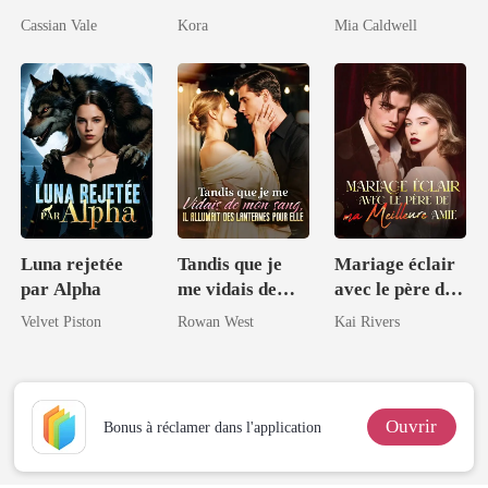
héritière
d'épouser le roi
enchevêtrés
Cassian Vale
Kora
Mia Caldwell
secrète
des lycans
Luna rejetée
Tandis que je
Mariage éclair
par Alpha
me vidais de
avec le père de
mon sang, il
ma meilleure
Velvet Piston
Rowan West
Kai Rivers
allumait des
amie
lanternes pour
elle
Ouvrir
Bonus à réclamer dans l'application