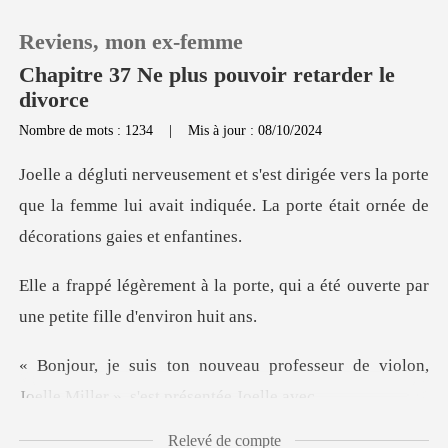
Reviens, mon ex-femme
Chapitre 37 Ne plus pouvoir retarder le
divorce
Nombre de mots : 1234
|
Mis à jour : 08/10/2024
0
s la porte
Recharger
que la femme lui avait indiquée. La por
Historique
rte, qui a été ouverte par
une p
Déconnexion
rofesseur de violon,
Télécharger l'appli
Joelle Mill
Relevé de compte