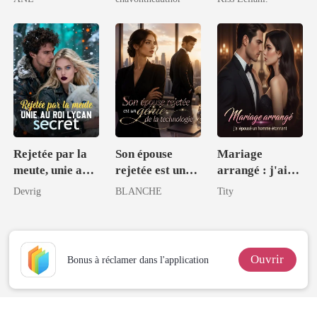
Rejetée par la
Son épouse
Mariage
meute, unie au
rejetée est un
arrangé : j'ai
Roi Lycan
génie de la
épousé un
Devrig
BLANCHE
Tity
secret
technologie
homme
étonnant
Ouvrir
Bonus à réclamer dans l'application