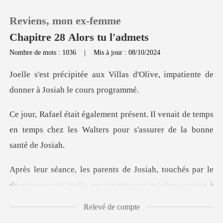
Reviens, mon ex-femme
Chapitre 28 Alors tu l'admets
Nombre de mots : 1036
|
Mis à jour : 08/10/2024
0
las d'Olive, impatiente de
donn
Recharger
venait de temps
en temps chez les Walters
Historique
Déconnexion
, touchés par le
dévouement de Joelle, o
Télécharger l'appli
Relevé de compte