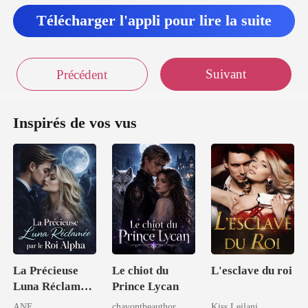
Télécharger l'appli pour lire la suite
Suivant
Précédent
Inspirés de vos vus
La Précieuse
Le chiot du
L'esclave du roi
Luna Réclamée
Prince Lycan
par le Roi Alpha
ANE
chavontheauthor
Kiss Leilani.