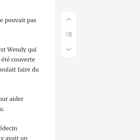
a été couverte
our aider
 y avait un