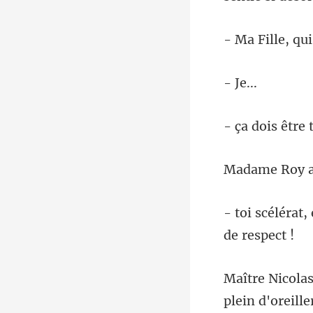
Je
ois êtr