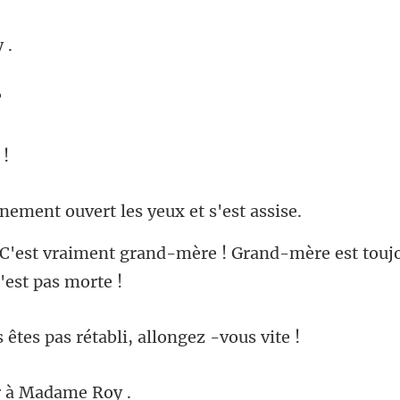
ent ouvert les yeu
-mère ! Grand-mère est touj
s pas rétabli, all
r à M