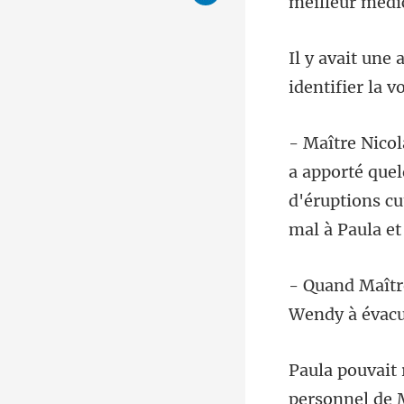
meilleur mé
d'éruptions cu
Wendy à évacu