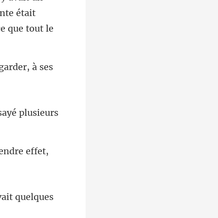
nte était
sayé plusieurs
ndre effet
vait quelques