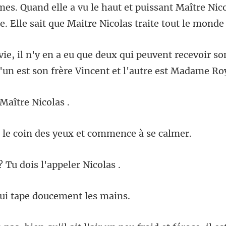
mes. Quand elle a vu le haut et puissant M
euvent recevoir so
L'un
Maîtr
coin des yeux et co
Tu dois l'ap
ui tape douce