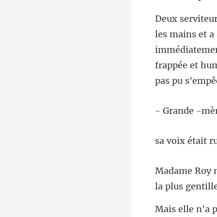
immédiatement 
frappée e
de -mè