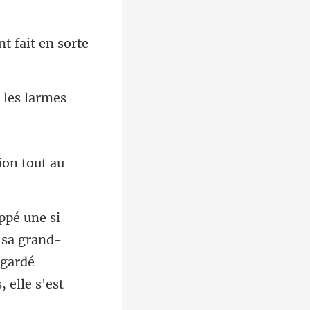
 fait en sor
 l
 sa grand-