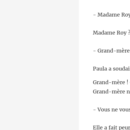
ame R
me R
nd-mè
t peu