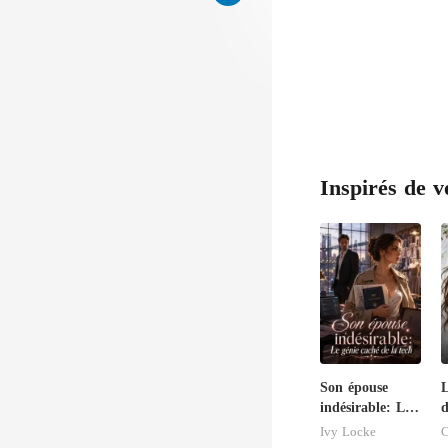
Inspirés de v
Son épouse
L
indésirable: Le
d
génie caché de
V
Ivy Locke
C
la tech
l