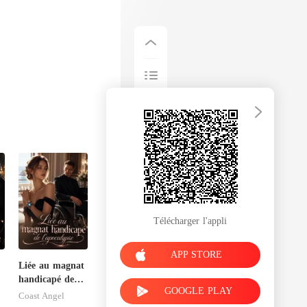
Télécharger l'appli
APP STORE
Liée au magnat
r
handicapé de
GOOGLE PLAY
l'apocalypse
Coast Angel