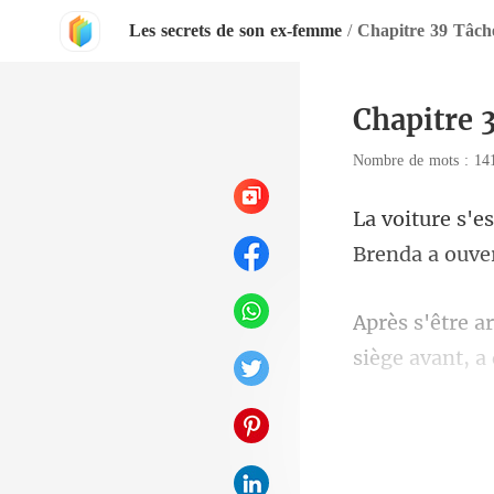
Les secrets de son ex-femme
/
Chapitre 39 Tâch
Chapitre 
Nombre de mots : 1
Bre
siège avant, 
, a rép