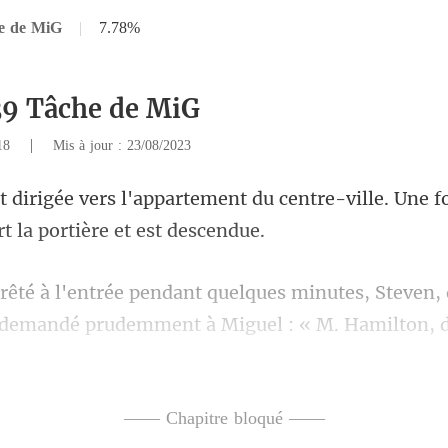
e de MiG
|
7.78%
39 Tâche de MiG
|
418
Mis à jour : 23/08/2023
nt du centre-ville. Une fo
a demandé prudemment à Miguel : « M
—— Chapitre bloqué ——