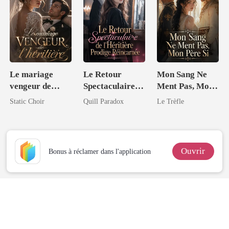
Le mariage
Le Retour
Mon Sang Ne
vengeur de
Spectaculaire
Ment Pas, Mon
l'héritière
de l'Héritière
Père Si
Static Choir
Quill Paradox
Le Trèfle
Prodige
Réincarnée
Ouvrir
Bonus à réclamer dans l'application