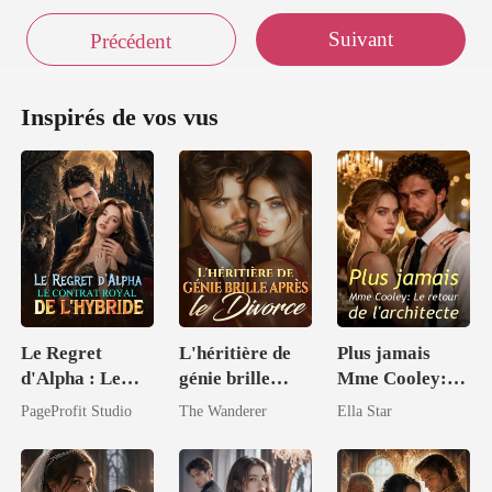
Suivant
Précédent
Inspirés de vos vus
Le Regret
L'héritière de
Plus jamais
d'Alpha : Le
génie brille
Mme Cooley:
Contrat Royal
après le divorce
Le retour de
PageProfit Studio
The Wanderer
Ella Star
de l'Hybride
l'architecte